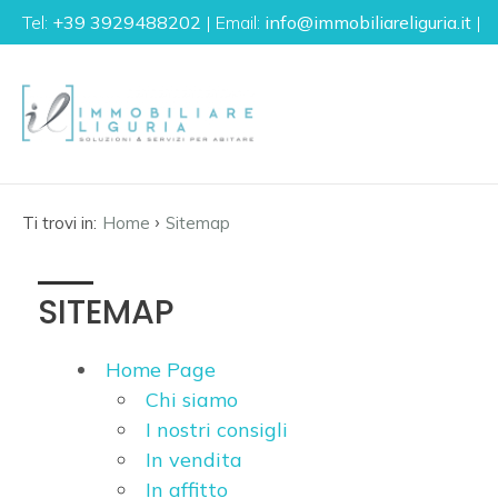
Tel:
+39 3929488202
| Email:
info@immobiliareliguria.it
|
Codice
IT
EN
FR
DE
Contratto
›
Ti trovi in:
Home
Sitemap
Qualsiasi
HOME
Vendita
SITEMAP
L'AGENZIA
Affitto
Home Page
IMMOBILI
Chi siamo
I nostri consigli
LA
Scegli
In vendita
dove
LIGURIA
In affitto