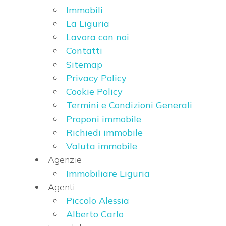
cercare
Immobili
LAVORA
La Liguria
Provincia
Lavora con noi
CON
Contatti
Comune
NOI
Sitemap
Privacy Policy
CONTATTI
Cookie Policy
Termini e Condizioni Generali
Proponi immobile
Richiedi immobile
Tipologia
Valuta immobile
-
Agenzie
multiscelta
Immobiliare Liguria
Agenti
Qualsiasi
Piccolo Alessia
Alberto Carlo
Residenziali