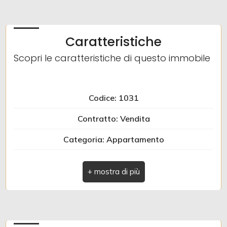
3
Caratteristiche
4
Scopri le caratteristiche di questo immobile
5
Codice: 1031
5+
Contratto: Vendita
Categoria: Appartamento
Altre
Indirizzo: Via Felice Chiesa
opzioni
-
Comune: Albenga
multiscelta
Zona: Mare
Giardino
Totale mq: 100 mq