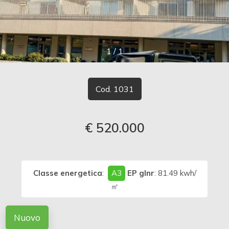
cercare
LAVORA
Provincia
CON
1
/
1
Comune
NOI
Cod. 1031
CONTATTI
€ 520.000
Tipologia
-
multiscelta
Classe energetica
:
A3
EP glnr
: 81.49 kwh/
㎡
Qualsiasi
Nuovo
Residenziali