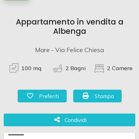
Commerciali
Appartamento in vendita a
Albenga
Terreni
Mare - Via Felice Chiesa
Prezzo
100
mq
2
Bagni
2
Camere
Preferiti: Cod. 1031
Stampa: Cod. 1031
Preferiti
Stampa
Totale
Condividi
Condividi
mq