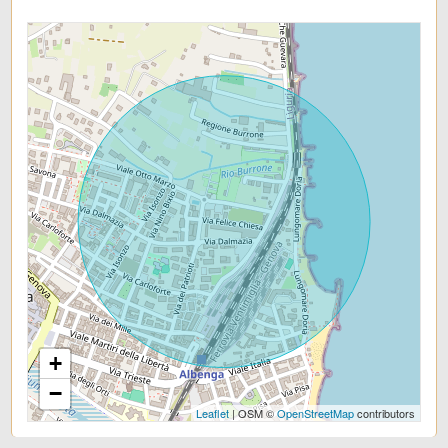
Scuole Elementari
Infissi: taglio termico
Scuole Medie
Terrazzo: Presente
Scuole Superiori
Giardino: Comune
Bar
Distanza mare/lago: 100 mt.
Uffici postali
Cucina: Angolo cottura
Centri commerciali
Posizione: Centrale
Uffici comunali
Terrazza
Antenna Tv: Condominiale
+
Aria Condizionata
−
Leaflet
| OSM ©
OpenStreetMap
contributors