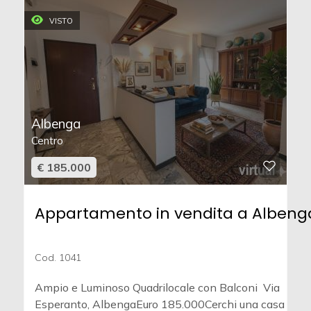
VISTO
Albenga
Centro
€ 185.000
Appartamento in vendita a Albeng
Cod. 1041
Ampio e Luminoso Quadrilocale con Balconi  Via
Esperanto, AlbengaEuro 185.000Cerchi una casa