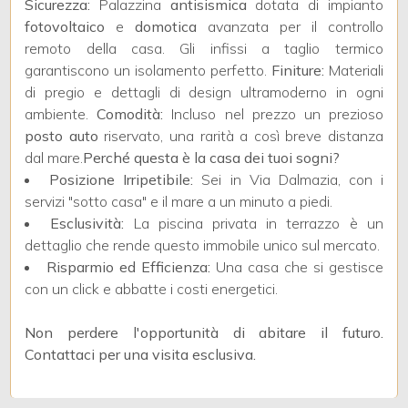
Sicurezza:
Palazzina
antisismica
dotata di impianto
fotovoltaico
e
domotica
avanzata per il controllo
remoto della casa. Gli infissi a taglio termico
4
garantiscono un isolamento perfetto.
Finiture:
Materiali
di pregio e dettagli di design ultramoderno in ogni
5
ambiente.
Comodità:
Incluso nel prezzo un prezioso
posto auto
riservato, una rarità a così breve distanza
dal mare.
Perché questa è la casa dei tuoi sogni?
5+
Posizione Irripetibile:
Sei in Via Dalmazia, con i
servizi "sotto casa" e il mare a un minuto a piedi.
Camere
Esclusività:
La piscina privata in terrazzo è un
dettaglio che rende questo immobile unico sul mercato.
minime
Risparmio ed Efficienza:
Una casa che si gestisce
con un click e abbatte i costi energetici.
Qualsiasi
Non perdere l'opportunità di abitare il futuro.
1
Contattaci per una visita esclusiva.
2