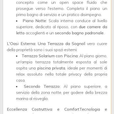
4
concepito come un open space fluido che
prosegue verso l'esterno. Completa il piano un
primo bagno di servizio e un pratico disimpegno.
5
Piano Notte:
Scala interna conduce al livello
superiore, dedicato al riposo, con
due camere da
5+
letto
accoglienti e un
secondo bagno padronale
.
L'Oasi Esterna: Una Terrazza da Sogno
Il vero cuore
Bagni
della proprietà sono i suoi spazi esterni:
minimi
Terrazzo Solarium con Piscina:
Al piano giorno,
un'ampia terrazza totalmente esposta al sole
ospita una
piscina privata
, ideale per momenti di
Qualsiasi
relax assoluto nella totale privacy della propria
casa.
1
Secondo Terrazzo:
Al piano superiore, a
servizio della zona notte, per godere della brezza
marina al risveglio.
2
Eccellenza Costruttiva e Comfort
Tecnologia e
3