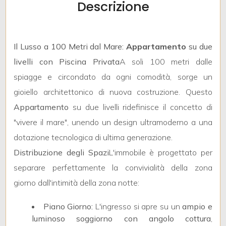
Descrizione
Il Lusso a 100 Metri dal Mare:
Appartamento
su due
livelli con Piscina Privata
A soli 100 metri dalle
Locali
spiagge e circondato da ogni comodità, sorge un
minimi
gioiello architettonico di nuova costruzione. Questo
Appartamento
su due livelli ridefinisce il concetto di
Qualsiasi
"vivere il mare", unendo un design ultramoderno a una
dotazione tecnologica di ultima generazione.
1
Distribuzione degli Spazi
L'immobile è progettato per
separare perfettamente la convivialità della zona
2
giorno dall'intimità della zona notte:
3
Piano Giorno:
L'ingresso si apre su un
ampio e
luminoso soggiorno con angolo cottura
,