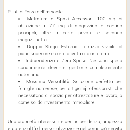
Punti di Forza dell'Immobile:
Posto auto/Box
Metratura e Spazi Accessori:
100 mq di
abitazione + 77 mq di magazzino e cantina
Balcone/Terrazzo
principali, oltre a corte privata e secondo
magazzinetto.
Ascensore
Doppio Sfogo Esterno:
Terrazzo vivibile al
piano superiore e corte privata al piano terra.
Indipendenza e Zero Spese:
Nessuna spesa
Arredato
condominiale rilevante, gestione completamente
autonoma.
Nuova costruzione
Massima Versatilità:
Soluzione perfetta per
famiglie numerose, per artigiani/professionisti che
necessitano di spazio per attrezzature e lavoro, o
Lusso
come solido investimento immobiliare.
Una proprietà interessante per indipendenza, ampiezza
e potenzialità di personalizzazione nel borgo più servito