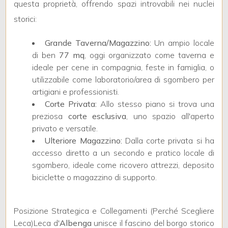
questa proprietà, offrendo spazi introvabili nei nuclei
storici:
4
Grande Taverna/Magazzino:
Un ampio locale
di ben
77 mq
, oggi organizzato come taverna e
5
ideale per cene in compagnia, feste in famiglia, o
utilizzabile come laboratorio/area di sgombero per
5+
artigiani e professionisti.
Corte Privata:
Allo stesso piano si trova una
preziosa
corte esclusiva
, uno spazio all'aperto
Camere
privato e versatile.
minime
Ulteriore Magazzino:
Dalla corte privata si ha
accesso diretto a un secondo e pratico locale di
sgombero, ideale come ricovero attrezzi, deposito
Qualsiasi
biciclette o magazzino di supporto.
1
Posizione Strategica e Collegamenti (Perché Scegliere
Leca)Leca d'
Albenga
unisce il fascino del borgo storico
2