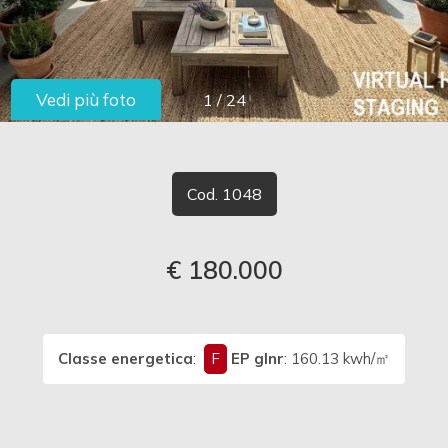
cercare
LAVORA
Provincia
CON
Vedi più foto
1
/
24
Comune
NOI
CONTATTI
Cod. 1048
€ 180.000
Tipologia
-
multiscelta
Classe energetica
:
F
EP glnr
: 160.13 kwh/㎡
Qualsiasi
Residenziali