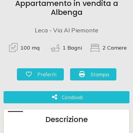
Appartamento in vendita a
Albenga
Commerciali
Leca - Via Al Piemonte
Terreni
100
mq
1
Bagni
2
Camere
Prezzo
Preferiti: Cod. 1048
Stampa: Cod. 1048
Preferiti
Stampa
Condividi
Condividi
Totale
Descrizione
mq