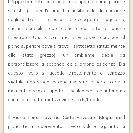
4
L'
Appartamento
principale si sviluppa al primo piano e
si distingue per l'ottima luminosità e la distribuzione
5
degli ambienti: ingresso su accogliente soggiorno,
cucina abitabile, due camere da letto e bagno
5+
finestrato. Una scala interna esclusiva conduce al
piano superiore dove si trova il
sottotetto (attualmente
allo stato grezzo)
: un ambiente ideale da
Bagni
personalizzare a seconda delle proprie esigenze. Da
minimi
questo livello si accede direttamente al
terrazzo
Qualsiasi
vivibile
, uno sfogo esterno riservato e perfetto per i
momenti di relax all'aperto. Il riscaldamento è autonomo
1
con impianto di climatizzazione caldo/freddo.
2
Il Piano Terra: Taverna, Corte Privata e Magazzini
Il
piano terra rappresenta il vero valore aggiunto di
3