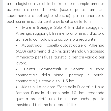
a una logistica invidiabile. La frazione è completamente
autonoma e ricca di servizi (scuole, poste, farmacia,
3
supermercati e botteghe storiche), pur rimanendo a
pochissimi minuti dal centro della città delle Torri.
Mare e Spiagge:
Solo
4 km
dalle spiagge di
4
Albenga
, raggiungibili in meno di 5 minuti d'auto o
tramite la comoda pista ciclabile pianeggiante.
5
Autostrada:
Il casello autostradale di
Albenga
(A10) dista meno di
2 km
, garantendo un accesso
5+
immediato per i flussi turistici o per chi viaggia per
lavoro.
Centri Commerciali e Servizi:
La zona
Altre
commerciale della piana (Ipercoop e parchi
opzioni
commerciali) si trova a soli
1,5 km
.
Alassio:
La celebre "Perla della Riviera" e il suo
-
famoso Budello distano solo
10 km
, rendendo
multiscelta
questa proprietà un'ottima base anche per la
movida e il turismo balneare d'élite.
Giardino