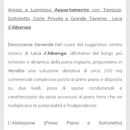
Ampio e Luminoso
Appartamento
con Terrazzo,
Sottotetto, Corte Privata e Grande Taverna  Leca
d'
Albenga
Locali
Descrizione Generale
Nel cuore del suggestivo centro
minimi
storico di
Leca d'
Albenga
, all'interno del borgo più
richiesto e dinamico della piana ingauna, proponiamo in
Qualsiasi
Vendita
una soluzione abitativa di circa 100 mq
commerciali complessivi posta al primo piano e disposta
1
su due livelli, priva di spese condominiali e
caratterizzata da spazi accessori al piano terra che ne
2
moltiplicano le potenzialità e l'indipendenza.
3
L'Abitazione (Primo Piano e Sottotetto)