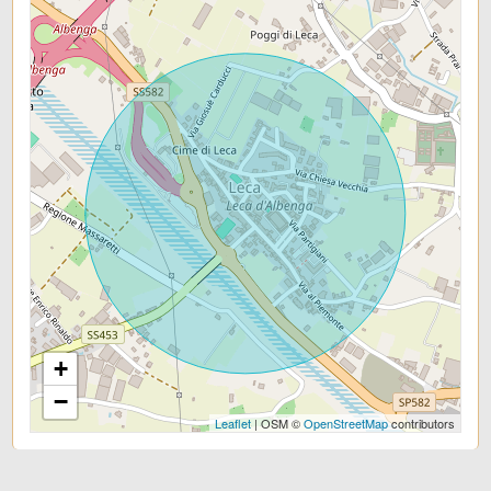
+
−
Leaflet
| OSM ©
OpenStreetMap
contributors