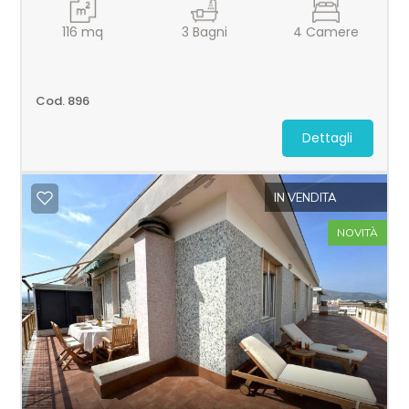
116
mq
3
Bagni
4
Camere
Cod. 896
Locali
Dettagli
minimi
IN VENDITA
Qualsiasi
NOVITÀ
1
2
3