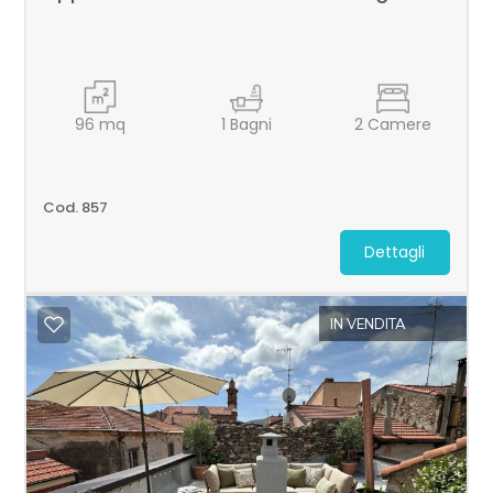
96
mq
1
Bagni
2
Camere
Cod. 857
Dettagli
IN VENDITA