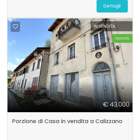
Dettagli
3
IN VENDITA
4
NOVITÀ
5
5+
Altre
opzioni
€ 43.000
-
multiscelta
Porzione di Casa in vendita a Calizzano
Giardino