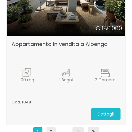
€ 180.000
Appartamento in vendita a Albenga
100
mq
1
Bagni
2
Camere
Cod. 1048
Dettagli
1
2
...