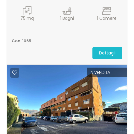
Posto auto/Box
75
mq
1
Bagni
1
Camere
Balcone/Terrazzo
Cod. 1065
Ascensore
Dettagli
Arredato
IN VENDITA
Nuova costruzione
Lusso