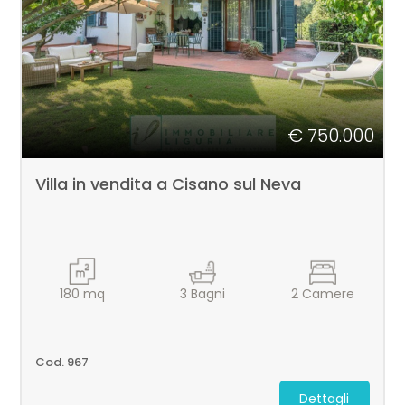
cercare
LAVORA
Provincia
CON
Comune
NOI
€ 750.000
CONTATTI
Villa in vendita a Cisano sul Neva
Tipologia
-
180
mq
3
Bagni
2
Camere
multiscelta
Qualsiasi
Cod. 967
Dettagli
Residenziali