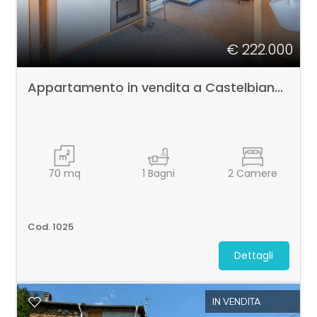
€ 222.000
Appartamento in vendita a Castelbianco
70
mq
1
Bagni
2
Camere
Cod. 1025
Dettagli
IN VENDITA