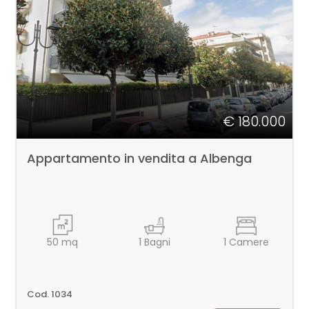
4
5
€ 180.000
5+
Appartamento in vendita a Albenga
Camere
minime
Qualsiasi
50
mq
1
Bagni
1
Camere
1
Cod. 1034
2