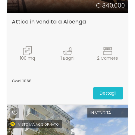
4
€ 340.000
5
Attico in vendita a Albenga
5+
Bagni
100
mq
1
Bagni
2
Camere
minimi
Cod. 1068
Qualsiasi
Dettagli
1
IN VENDITA
2
VISTO MA AGGIORNATO
3