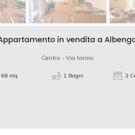
Appartamento in vendita a Albeng
Centro - Via torino
68
mq
1
Bagni
2
C