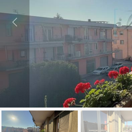
cercare
LAVORA
Provincia
CON
Comune
NOI
CONTATTI
Tipologia
-
multiscelta
Qualsiasi
Residenziali