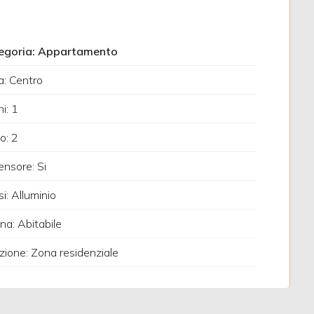
egoria: Appartamento
: Centro
i: 1
o: 2
nsore: Si
si: Alluminio
na: Abitabile
zione: Zona residenziale