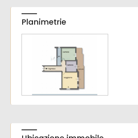
Posto auto/Box
Planimetrie
Balcone/Terrazzo
Ascensore
Arredato
Nuova costruzione
Lusso