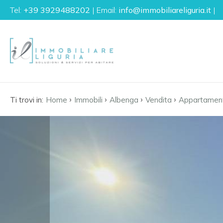
Tel:
+39 3929488202
| Email:
info@immobiliareliguria.it
|
Codice
IT
EN
FR
DE
Contratto
›
›
›
›
Ti trovi in:
Home
Immobili
Albenga
Vendita
Appartamen
Qualsiasi
HOME
Vendita
L'AGENZIA
Affitto
IMMOBILI
LA
Scegli
dove
LIGURIA