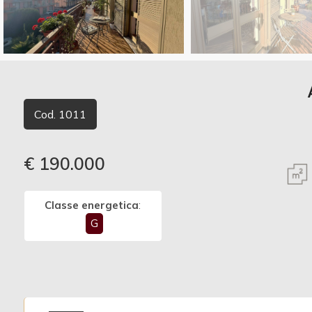
Commerciali
Vedi più foto
Terreni
Cod. 1011
Prezzo
€ 190.000
Classe energetica
:
G
Totale
mq