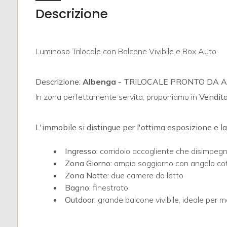
Descrizione
Luminoso Trilocale con Balcone Vivibile e Box Auto
Locali
Descrizione:
Albenga
- TRILOCALE PRONTO DA 
minimi
In zona perfettamente servita, proponiamo in
Vendit
Qualsiasi
L'immobile si distingue per l'ottima esposizione e la
1
Ingresso:
corridoio accogliente che disimpegna
Zona Giorno:
ampio soggiorno con angolo cott
2
Zona Notte:
due camere da letto
Bagno:
finestrato
Outdoor:
grande balcone vivibile, ideale per m
3