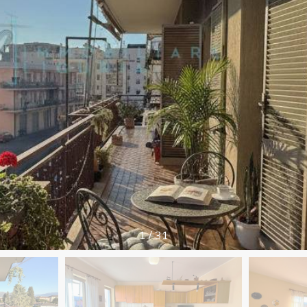
1
/
31