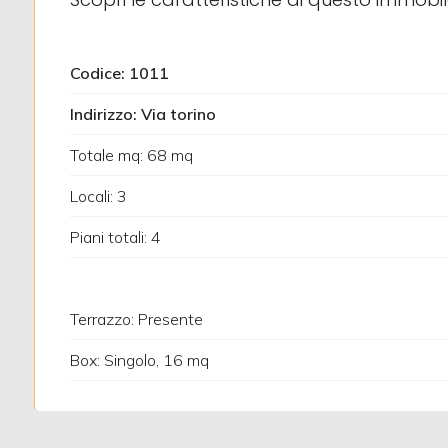
3
Codice: 1011
4
Indirizzo: Via torino
Totale mq: 68 mq
5
Locali: 3
5+
Piani totali: 4
Altre
Terrazzo: Presente
opzioni
-
Box: Singolo, 16 mq
multiscelta
Giardino