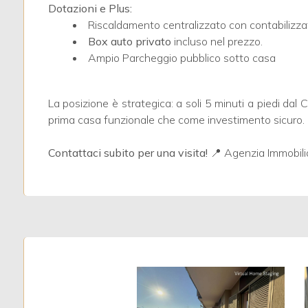
4
Dotazioni e Plus:
Riscaldamento centralizzato con contabilizza
Box auto privato
incluso nel prezzo.
5
Ampio Parcheggio pubblico sotto casa
5+
La posizione è strategica: a soli 5 minuti a piedi dal 
prima casa funzionale che come investimento sicuro.
Bagni
minimi
Contattaci subito per una visita!
📍 Agenzia Immobilia
Qualsiasi
1
2
3