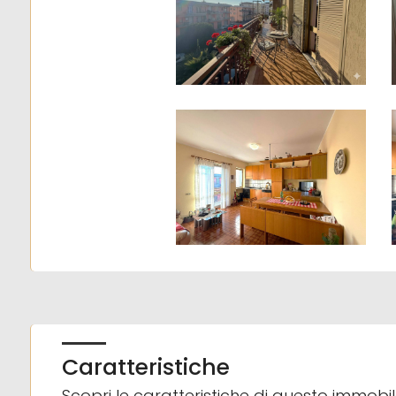
4
5
5+
Camere
minime
Qualsiasi
1
Caratteristiche
2
Scopri le caratteristiche di questo immobi