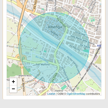
+
−
Leaflet
| OSM ©
OpenStreetMap
contributors