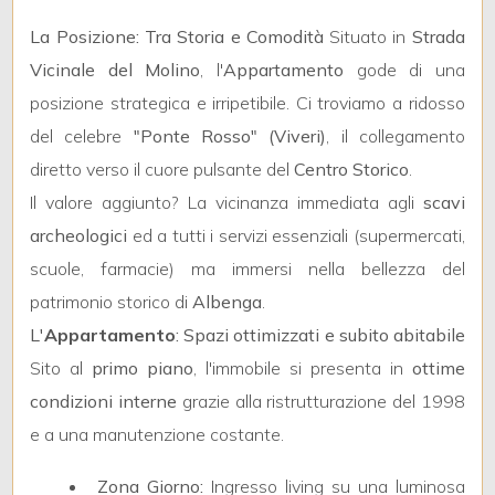
La Posizione: Tra Storia e Comodità
Situato in
Strada
Vicinale del Molino
, l'
Appartamento
gode di una
posizione strategica e irripetibile. Ci troviamo a ridosso
del celebre
"Ponte Rosso" (Viveri)
, il collegamento
Locali
diretto verso il cuore pulsante del
Centro Storico
.
minimi
Il valore aggiunto? La vicinanza immediata agli
scavi
archeologici
ed a tutti i servizi essenziali (supermercati,
Qualsiasi
scuole, farmacie) ma immersi nella bellezza del
patrimonio storico di
Albenga
.
1
L'
Appartamento
: Spazi ottimizzati e subito abitabile
Sito al
primo piano
, l'immobile si presenta in
ottime
2
condizioni interne
grazie alla ristrutturazione del 1998
e a una manutenzione costante.
3
Zona Giorno:
Ingresso living su una luminosa