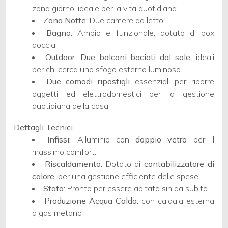
4
zona giorno, ideale per la vita quotidiana.
Zona Notte:
Due camere da letto
5
Bagno:
Ampio e funzionale, dotato di box
doccia.
Outdoor:
Due balconi baciati dal sole
, ideali
5+
per chi cerca uno sfogo esterno luminoso.
Due comodi ripostigli
essenziali per riporre
oggetti ed elettrodomestici per la gestione
Bagni
quotidiana della casa.
minimi
Dettagli Tecnici
Qualsiasi
Infissi:
Alluminio con
doppio vetro
per il
massimo comfort.
Riscaldamento:
Dotato di
contabilizzatore di
1
calore
, per una gestione efficiente delle spese.
Stato:
Pronto per essere abitato sin da subito.
2
Produzione Acqua Calda:
con caldaia esterna
a gas metano
3