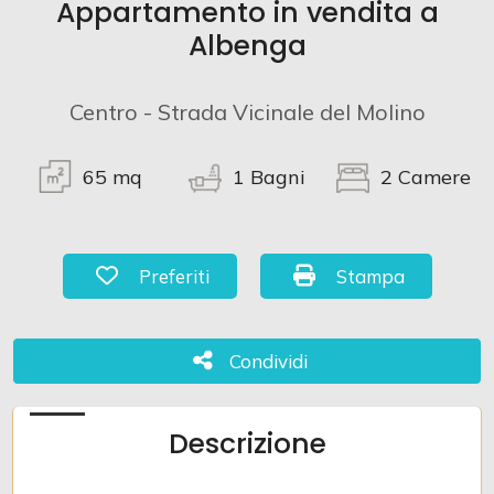
Appartamento in vendita a
Albenga
Commerciali
Centro - Strada Vicinale del Molino
Terreni
65
mq
1
Bagni
2
Camere
Prezzo
Preferiti: Cod. 1030
Stampa: Cod. 1030
Preferiti
Stampa
Condividi
Condividi
Totale
Descrizione
mq