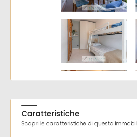
4
5
5+
Camere
minime
Qualsiasi
Caratteristiche
1
Scopri le caratteristiche di questo immobi
2