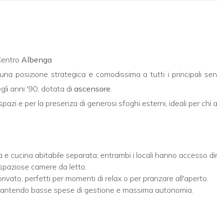
Centro
Albenga
n una posizione strategica e comodissima a tutti i principali se
gli anni '90, dotata di
ascensore
.
 spazi e per la presenza di generosi sfoghi esterni, ideali per chi
e cucina abitabile separata; entrambi i locali hanno accesso dire
paziose camere da letto.
rivato, perfetti per momenti di relax o per pranzare all'aperto.
ntendo basse spese di gestione e massima autonomia.