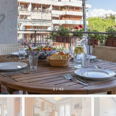
1
/
43