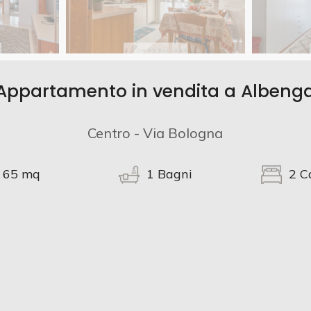
Appartamento in vendita a Albeng
Centro - Via Bologna
65
mq
1
Bagni
2
C