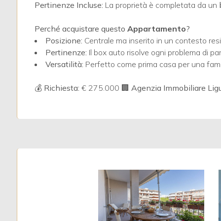
4
Pertinenze Incluse:
La proprietà è completata da un
Perché acquistare questo
Appartamento
?
5
Posizione:
Centrale ma inserito in un contesto resi
Pertinenze:
Il box auto risolve ogni problema di pa
5+
Versatilità:
Perfetto come prima casa per una famig
💰 Richiesta:
€ 275.000
🏢 Agenzia Immobiliare Ligu
Bagni
minimi
Qualsiasi
1
2
3