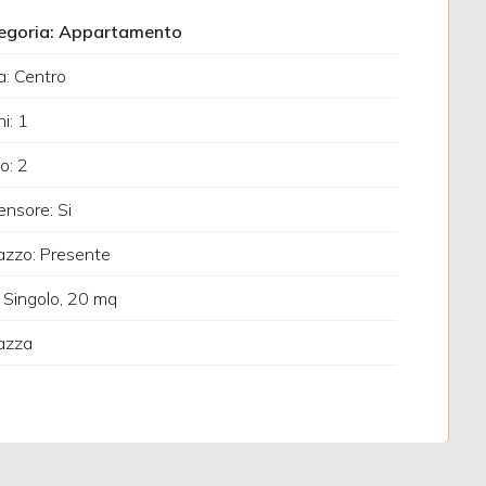
egoria: Appartamento
: Centro
i: 1
o: 2
nsore: Si
azzo: Presente
 Singolo, 20 mq
azza