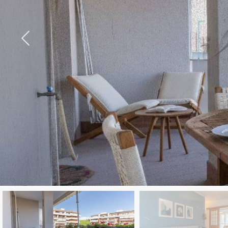
cercare
LAVORA
Provincia
CON
Comune
NOI
CONTATTI
Tipologia
-
multiscelta
Qualsiasi
Residenziali