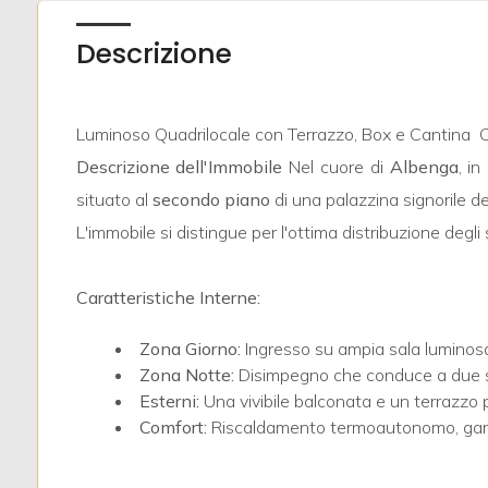
Descrizione
Luminoso Quadrilocale con Terrazzo, Box e Cantina  
Locali
Descrizione dell'Immobile
Nel cuore di
Albenga
, i
minimi
situato al
secondo piano
di una palazzina signorile de
L'immobile si distingue per l'ottima distribuzione degli
Qualsiasi
Caratteristiche Interne:
1
Zona Giorno:
Ingresso su ampia sala luminosa 
2
Zona Notte:
Disimpegno che conduce a due s
Esterni:
Una vivibile balconata e un terrazzo p
Comfort:
Riscaldamento termoautonomo, gara
3