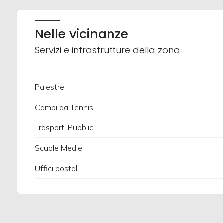
Posto auto/Box
Nelle vicinanze
Servizi e infrastrutture della zona
Balcone/Terrazzo
Ascensore
Palestre
Campi da Tennis
Arredato
Trasporti Pubblici
Nuova costruzione
Scuole Medie
Lusso
Uffici postali