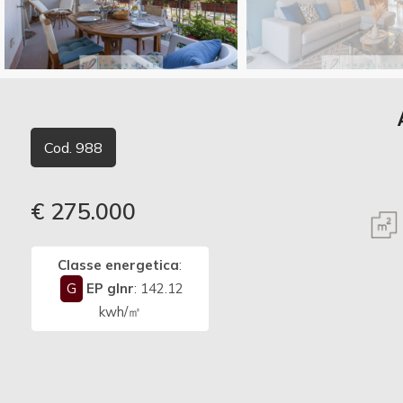
Commerciali
Vedi più foto
Terreni
Cod. 988
Prezzo
€ 275.000
Classe energetica
:
G
EP glnr
: 142.12
kwh/㎡
Totale
mq