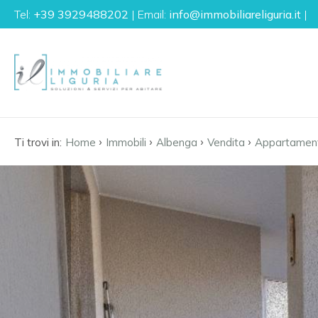
Tel:
+39 3929488202
| Email:
info@immobiliareliguria.it
|
Codice
IT
EN
FR
DE
Contratto
›
›
›
›
Ti trovi in:
Home
Immobili
Albenga
Vendita
Appartamen
Qualsiasi
HOME
Vendita
L'AGENZIA
Affitto
IMMOBILI
LA
Scegli
dove
LIGURIA