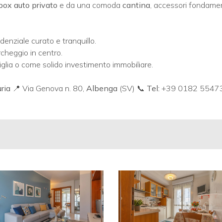
box auto privato
e da una comoda
cantina
, accessori fondamen
denziale curato e tranquillo.
rcheggio in centro.
lia o come solido investimento immobiliare.
ria
📍 Via Genova n. 80,
Albenga
(SV) 📞
Tel:
+39 0182 5547