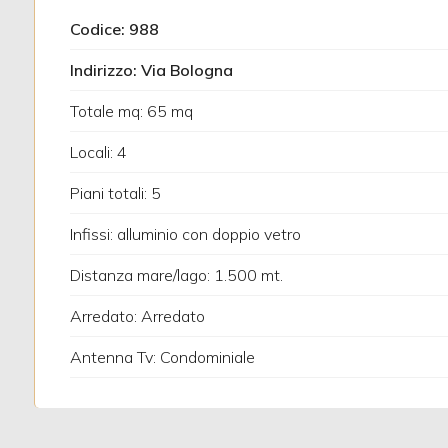
Codice: 988
3
Indirizzo: Via Bologna
4
Totale mq: 65 mq
Locali: 4
5
Piani totali: 5
5+
Infissi: alluminio con doppio vetro
Distanza mare/lago: 1.500 mt.
Altre
Arredato: Arredato
opzioni
-
Antenna Tv: Condominiale
multiscelta
Giardino