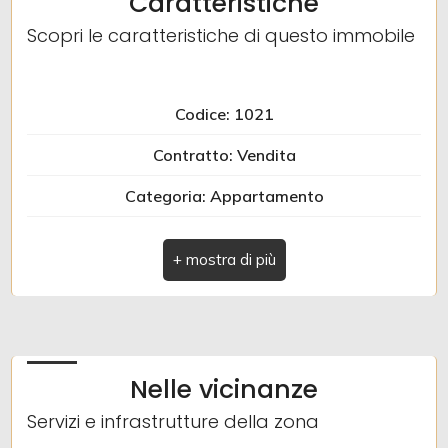
Caratteristiche
Scopri le caratteristiche di questo immobile
Posto auto/Box
Balcone/Terrazzo
Codice: 1021
Contratto: Vendita
Ascensore
Categoria: Appartamento
Arredato
Indirizzo: Via Manfro e Merlini
Nuova costruzione
Comune: Albenga
Zona: San Fedele
Lusso
Totale mq: 200 mq
Nelle vicinanze
Camere: 2
Servizi e infrastrutture della zona
Bagni: 3