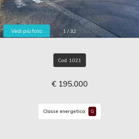
cercare
LAVORA
Provincia
CON
Vedi più foto
1
/
32
Comune
NOI
CONTATTI
Cod. 1021
€ 195.000
Tipologia
-
multiscelta
Classe energetica
:
G
Qualsiasi
Residenziali