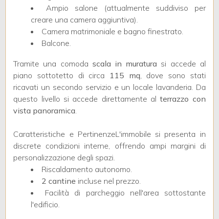
4
Ampio salone (attualmente suddiviso per
creare una camera aggiuntiva).
5
Camera matrimoniale e bagno finestrato.
Balcone.
5+
Tramite una comoda
scala in muratura
si accede al
piano sottotetto di circa
115 mq
, dove sono stati
ricavati un secondo servizio e un locale lavanderia. Da
Bagni
questo livello si accede direttamente al
terrazzo con
minimi
vista panoramica
.
Qualsiasi
Caratteristiche e PertinenzeL'immobile si presenta in
discrete condizioni interne, offrendo ampi margini di
personalizzazione degli spazi.
1
Riscaldamento autonomo.
2 cantine
incluse nel prezzo.
2
Facilità di parcheggio nell'area sottostante
l'edificio.
3