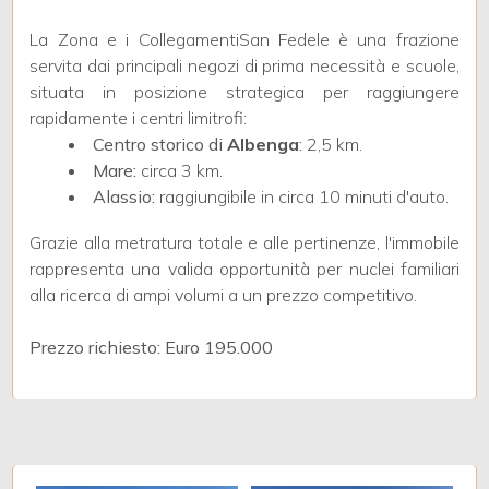
La Zona e i CollegamentiSan Fedele è una frazione
4
servita dai principali negozi di prima necessità e scuole,
situata in posizione strategica per raggiungere
rapidamente i centri limitrofi:
5
Centro storico di
Albenga
:
2,5 km.
Mare:
circa 3 km.
5+
Alassio:
raggiungibile in circa 10 minuti d'auto.
Grazie alla metratura totale e alle pertinenze, l'immobile
Camere
rappresenta una valida opportunità per nuclei familiari
alla ricerca di ampi volumi a un prezzo competitivo.
minime
Prezzo richiesto: Euro 195.000
Qualsiasi
1
2