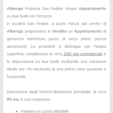
Albenga
, Frazione San Fedele: Ampio
Appartamento
su due livelli con Terrazzo
In località San Fedele, a pochi minuti dal centro di
Albenga
, proponiamo in
Vendita
un
Appartamento
di
Locali
generosa metratura, posto al terzo piano (senza
minimi
ascensore). La proprietà si distingue per l'ampia
superficie complessiva di circa
200 mq commerciali
e
Qualsiasi
la disposizione su due livelli, risultando una soluzione
ideale per chi necessita di una prima casa spaziosa e
1
funzionale.
2
Descrizione degli InterniL'abitazione principale, di circa
85 mq
, è così composta:
3
Ingresso e cucina abitabile.