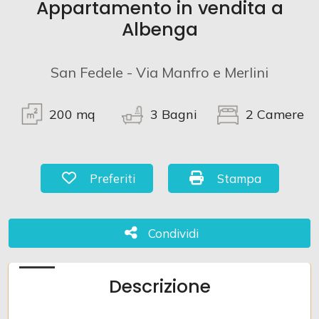
Appartamento in vendita a
Albenga
Commerciali
San Fedele - Via Manfro e Merlini
Terreni
200
mq
3
Bagni
2
Camere
Prezzo
Preferiti: Cod. 1021
Stampa: Cod. 1021
Preferiti
Stampa
Condividi
Condividi
Totale
Descrizione
mq