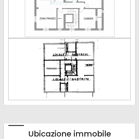
Scuole Superiori
Terrazza
Bar
Antenna Tv: Condominiale
Uffici postali
Ripostiglio
Centri commerciali
Cantina
Uffici comunali
Ubicazione immobile