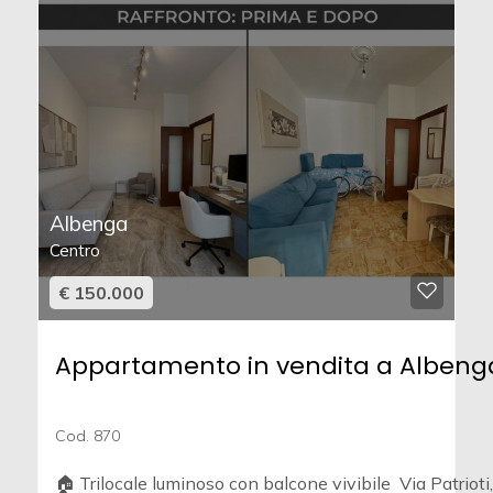
Albenga
Centro
€ 150.000
Appartamento in vendita a Albeng
Cod. 870
🏠 Trilocale luminoso con balcone vivibile  Via Patrioti,