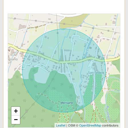
+
−
Leaflet
| OSM ©
OpenStreetMap
contributors