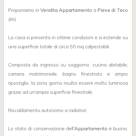
Proponiamo in
Vendita
Appartamento
a
Pieve di Teco
(Im)
La casa si presenta in ottime condizioni e si estende su
Locali
una superficie totale di circa 55 mq calpestabili.
minimi
Composta da ingresso su soggiorno, cucina abitabile,
Qualsiasi
camera matrimoniale, bagno finestrato e ampio
ripostiglio, la zona giorno risulta essere molto luminosa
1
grazie ad un'ampia superficie finestrale.
2
Riscaldamento autonomo a radiatori.
3
Lo stato di conservazione dell'
Appartamento
è buono,