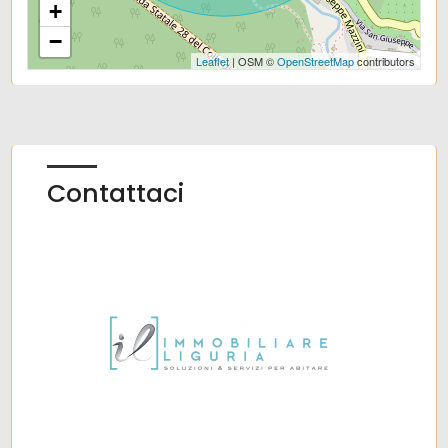
+
−
Leaflet
| OSM ©
OpenStreetMap
contributors
Contattaci