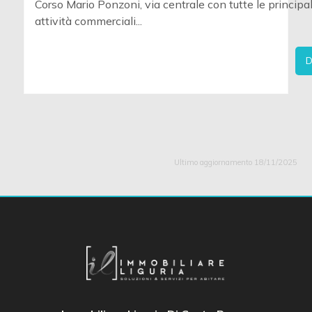
Corso Mario Ponzoni, via centrale con tutte le principal
attività commerciali...
D
Ultimo aggiornamento 18/11/2025