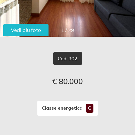
cercare
LAVORA
Provincia
CON
Vedi più foto
1
/
29
Comune
NOI
CONTATTI
Cod. 902
€ 80.000
Tipologia
-
multiscelta
Classe energetica
:
G
Qualsiasi
Residenziali