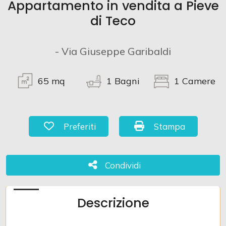
Appartamento in vendita a Pieve
di Teco
Commerciali
- Via Giuseppe Garibaldi
Terreni
65
mq
1
Bagni
1
Camere
Prezzo
Preferiti: Cod. 902
Stampa: Cod. 902
Preferiti
Stampa
Condividi
Condividi
Totale
Descrizione
mq