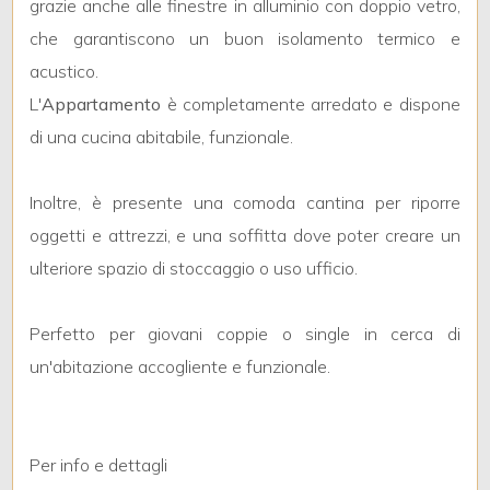
4
grazie anche alle finestre in alluminio con doppio vetro,
che garantiscono un buon isolamento termico e
5
acustico.
L'
Appartamento
è completamente arredato e dispone
5+
di una cucina abitabile, funzionale.
Inoltre, è presente una comoda cantina per riporre
Bagni
oggetti e attrezzi, e una soffitta dove poter creare un
minimi
ulteriore spazio di stoccaggio o uso ufficio.
Qualsiasi
Perfetto per giovani coppie o single in cerca di
1
un'abitazione accogliente e funzionale.
2
Per info e dettagli
3