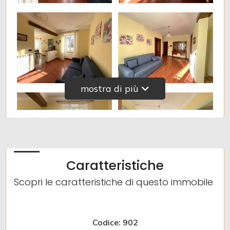
3
4
5
mostra di più
5+
Altre
Caratteristiche
opzioni
-
Scopri le caratteristiche di questo immobile
multiscelta
Codice: 902
Giardino