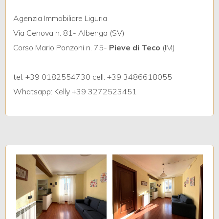
Agenzia Immobiliare Liguria
4
Via Genova n. 81- Albenga (SV)
Corso Mario Ponzoni n. 75-
Pieve di Teco
(IM)
5
tel. +39 0182554730 cell. +39 3486618055
5+
Whatsapp: Kelly +39 3272523451
Camere
minime
Qualsiasi
1
2