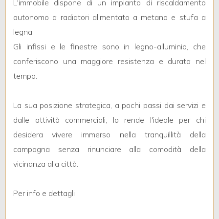
4
L'immobile dispone di un impianto di riscaldamento
autonomo a radiatori alimentato a metano e stufa a
5
legna.
Gli infissi e le finestre sono in legno-alluminio, che
5+
conferiscono una maggiore resistenza e durata nel
tempo.
Bagni
La sua posizione strategica, a pochi passi dai servizi e
minimi
dalle attività commerciali, lo rende l'ideale per chi
Qualsiasi
desidera vivere immerso nella tranquillità della
campagna senza rinunciare alla comodità della
1
vicinanza alla città.
2
Per info e dettagli
3