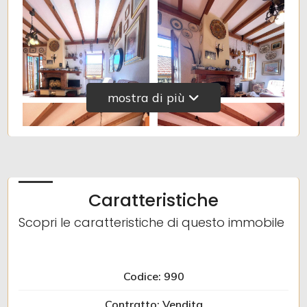
3
4
mostra di più
5
5+
Caratteristiche
Altre
Scopri le caratteristiche di questo immobile
opzioni
-
multiscelta
Codice: 990
Giardino
Contratto: Vendita