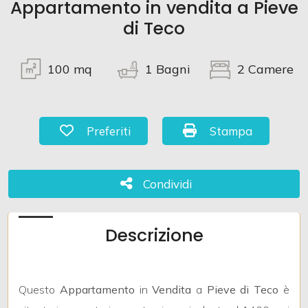
Appartamento in vendita a Pieve
di Teco
Commerciali
100
mq
1
Bagni
2
Camere
Terreni
Prezzo
Preferiti: Cod. 990
Stampa: Cod. 990
Preferiti
Stampa
Condividi
Condividi
Descrizione
Totale
mq
Questo
Appartamento
in
Vendita
a
Pieve di Teco
è