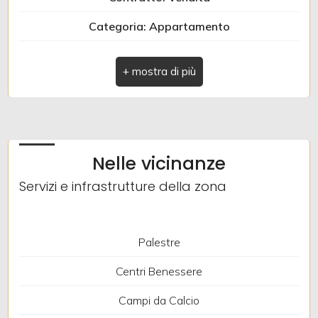
Categoria: Appartamento
Posto auto/Box
Comune: Pieve di Teco
Balcone/Terrazzo
Totale mq: 100 mq
Ascensore
Camere: 2
Bagni: 1
Arredato
Nelle vicinanze
Locali: 4
Servizi e infrastrutture della zona
Nuova costruzione
Stato conservazione: Buono
Piano: Ultimo
Lusso
Palestre
Piani totali: 3
Centri Benessere
Riscaldamento: Autonomo
Campi da Calcio
Infissi: Legno-alluminio