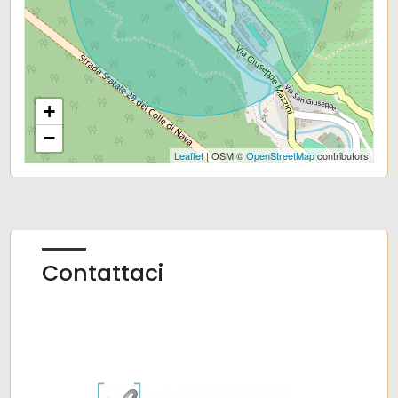
Uffici comunali
+
−
Leaflet
| OSM ©
OpenStreetMap
contributors
Contattaci