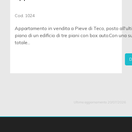
Cod. 1024
Appartamento in vendita a Pieve di Teco, posto all'ul
piano di un edificio di tre piani con box auto.Con una s
totale...
D
Ultimo aggiornamento 20/07/2026