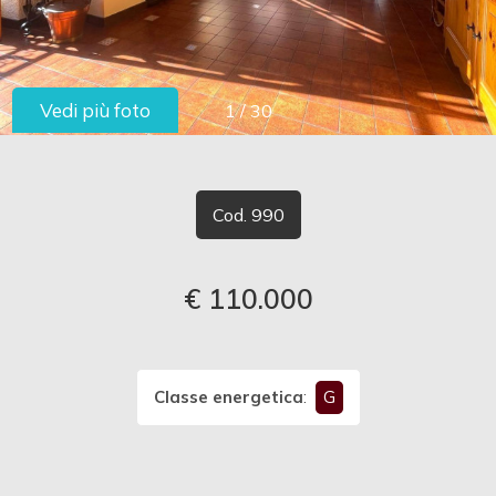
cercare
LAVORA
Provincia
CON
Vedi più foto
1
/
30
Comune
NOI
CONTATTI
Cod. 990
€ 110.000
Tipologia
-
multiscelta
Classe energetica
:
G
Qualsiasi
Residenziali