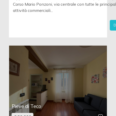
Corso Mario Ponzoni, via centrale con tutte le principal
attività commerciali...
D
Pieve di Teco