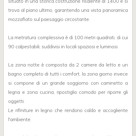
situato in una storica costruzione risalente al 1400 e si
trova al piano ultimo, garantendo una vista panoramica
mozzafiato sul paesaggio circostante.
La metratura complessiva è di 100 metri quadrati, di cui
Locali
90 calpestabili, suddivisi in locali spaziosi e luminosi.
minimi
La zona notte è composta da 2 camere da letto e un
Qualsiasi
bagno completo di tutti i comfort, la zona giorno invece
si compone di un grande soggiorno con caminetto a
1
legna e zona cucina, ripostiglio comodo per riporre gli
oggetti.
2
Le rifiniture in legno che rendono caldo e accogliente
l'ambiente.
3