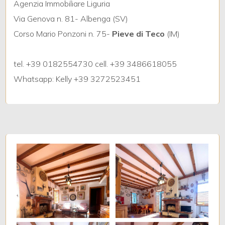
Agenzia Immobiliare Liguria
Via Genova n. 81- Albenga (SV)
4
Corso Mario Ponzoni n. 75-
Pieve di Teco
(IM)
5
tel. +39 0182554730 cell. +39 3486618055
Whatsapp: Kelly +39 3272523451
5+
Camere
minime
Qualsiasi
1
2