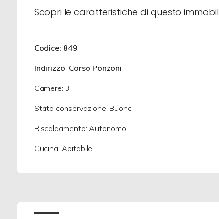
Scopri le caratteristiche di questo immobi
3
Codice: 849
4
Indirizzo: Corso Ponzoni
5
Camere: 3
Stato conservazione: Buono
5+
Riscaldamento: Autonomo
Altre
Cucina: Abitabile
opzioni
-
multiscelta
Giardino