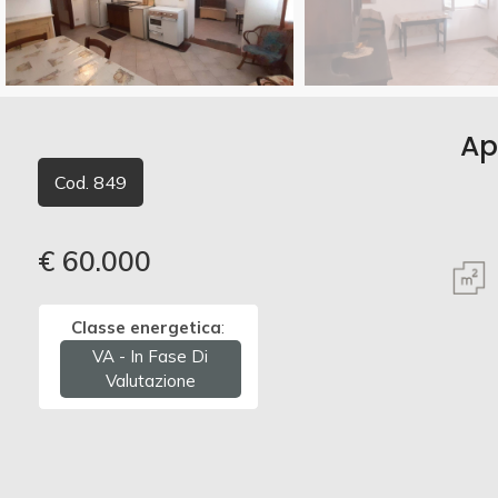
Commerciali
Vedi più foto
Terreni
Ap
Cod. 849
Prezzo
€ 60.000
Classe energetica
:
VA - In Fase Di
Valutazione
Totale
mq