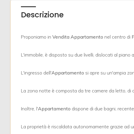
Descrizione
Proponiamo in
Vendita
Appartamento
nel centro di
P
Locali
minimi
L'immobile, è disposto su due livelli, dislocati al pian
Qualsiasi
L'ingresso dell'
Appartamento
si apre su un'ampia zo
1
La zona notte è composta da tre camere da letto, di cu
2
Inoltre, l'
Appartamento
dispone di due bagni, recentem
3
La proprietà è riscaldata autonomamente grazie ad un 