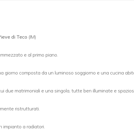
ieve di Teco
(IM)
o ammezzato e al primo piano.
na giorno composta da un luminoso soggiorno e una cucina abita
i due matrimoniali e una singola, tutte ben illuminate e spazios
ente ristrutturati.
impianto a radiatori.