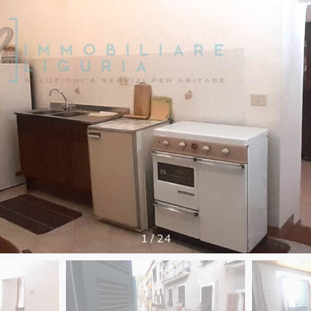
1
/
24