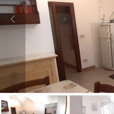
cercare
LAVORA
Provincia
CON
Comune
NOI
CONTATTI
Tipologia
-
multiscelta
Qualsiasi
Residenziali