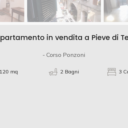
partamento in vendita a Pieve di T
- Corso Ponzoni
120
mq
2
Bagni
3
C