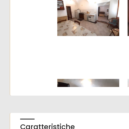
4
5
5+
Camere
minime
Qualsiasi
1
Caratteristiche
2