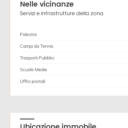
Nelle vicinanze
Posto auto/Box
Servizi e infrastrutture della zona
Balcone/Terrazzo
Palestre
Ascensore
Campi da Tennis
Trasporti Pubblici
Arredato
Scuole Medie
Nuova costruzione
Uffici postali
Lusso
Ubicazione immobile