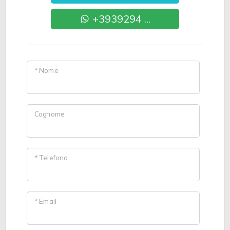
+3939294 ...
* Nome
Cognome
* Telefono
* Email