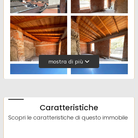
3
4
5
mostra di più
5+
Altre
opzioni
Caratteristiche
-
Scopri le caratteristiche di questo immobile
multiscelta
Giardino