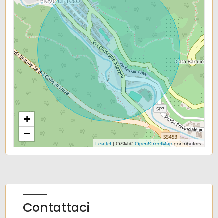
Distanza mare/lago: 24.000 mt.
Posizione: Centrale
Terrazza: 18 ㎡
+
−
Leaflet
| OSM ©
OpenStreetMap
contributors
Contattaci