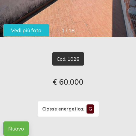
cercare
LAVORA
Provincia
CON
Vedi più foto
1
/
18
Comune
NOI
CONTATTI
Cod. 1028
€ 60.000
Tipologia
-
multiscelta
Classe energetica
:
G
Qualsiasi
Nuovo
Residenziali