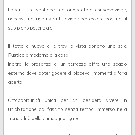
4
La struttura, sebbene in buono stato di conservazione,
necessita di una ristrutturazione per essere portata al
5
suo pieno potenziale.
5+
Il tetto è nuovo e le travi a vista donano uno stile
Rustico
e moderno alla casa.
Bagni
Inoltre, la presenza di un terrazzo offre uno spazio
minimi
esterno dove poter godere di piacevoli momenti all'aria
aperta.
Qualsiasi
1
Un'opportunità unica per chi desidera vivere in
un'abitazione dal fascino senza tempo, immerso nella
2
tranquillità della campagna ligure.
3