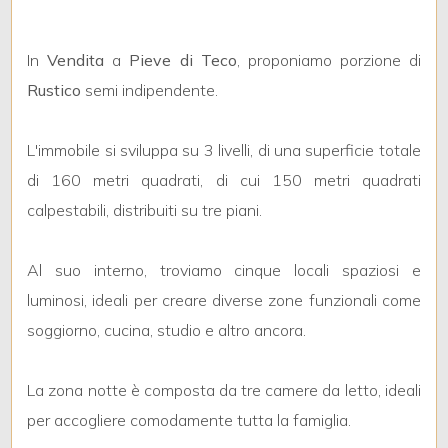
In
Vendita
a
Pieve di Teco
, proponiamo porzione di
Rustico
semi indipendente.
Locali
L'immobile si sviluppa su 3 livelli, di una superficie totale
minimi
di 160 metri quadrati, di cui 150 metri quadrati
calpestabili, distribuiti su tre piani.
Qualsiasi
Al suo interno, troviamo cinque locali spaziosi e
1
luminosi, ideali per creare diverse zone funzionali come
soggiorno, cucina, studio e altro ancora.
2
La zona notte è composta da tre camere da letto, ideali
3
per accogliere comodamente tutta la famiglia.