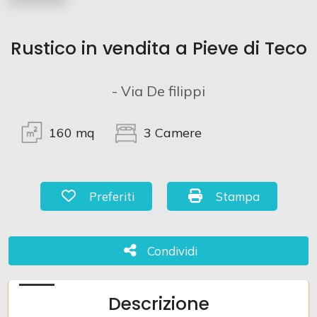
Commerciali
Rustico in vendita a Pieve di Teco
Terreni
- Via De filippi
Prezzo
160
mq
3
Camere
Preferiti: Cod. 1028
Stampa: Cod. 1028
Preferiti
Stampa
Condividi
Condividi
Totale
mq
Descrizione