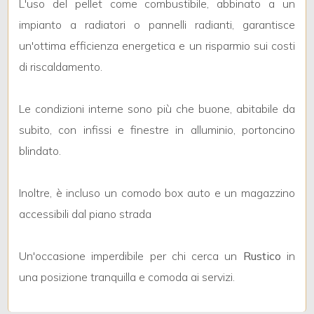
4
L'uso del pellet come combustibile, abbinato a un
impianto a radiatori o pannelli radianti, garantisce
5
un'ottima efficienza energetica e un risparmio sui costi
di riscaldamento.
5+
Le condizioni interne sono più che buone, abitabile da
subito, con infissi e finestre in alluminio, portoncino
Bagni
blindato.
minimi
Qualsiasi
Inoltre, è incluso un comodo box auto e un magazzino
accessibili dal piano strada
1
Un'occasione imperdibile per chi cerca un
Rustico
in
2
una posizione tranquilla e comoda ai servizi.
3