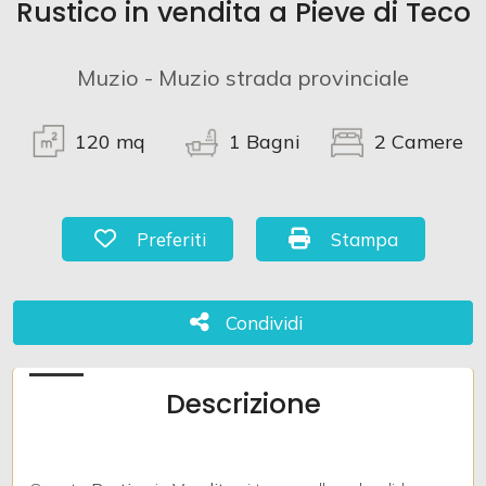
Rustico in vendita a Pieve di Teco
Commerciali
Muzio - Muzio strada provinciale
Terreni
120
mq
1
Bagni
2
Camere
Prezzo
Preferiti: Cod. 935
Stampa: Cod. 935
Preferiti
Stampa
Condividi
Condividi
Descrizione
Totale
mq