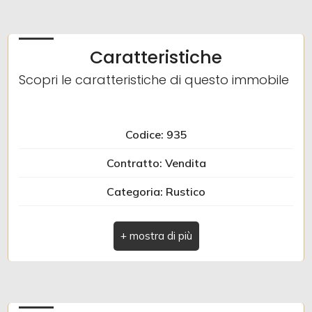
3
Caratteristiche
4
Scopri le caratteristiche di questo immobile
5
Codice: 935
5+
Contratto: Vendita
Categoria: Rustico
Altre
Indirizzo: Muzio strada provinciale
opzioni
-
Comune: Pieve di Teco
multiscelta
Zona: Muzio
Giardino
Totale mq: 120 mq