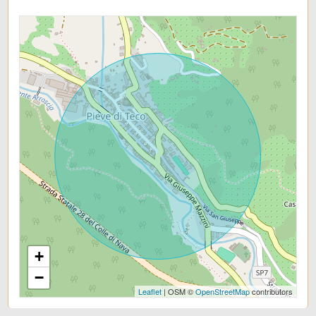
Scuole Elementari
Box: Singolo
Scuole Medie
Arredato: Parzialmente arredato
Scuole Superiori
Terrazza: 30 ㎡
Bar
Cantina
Uffici postali
Centri commerciali
Uffici comunali
+
−
Leaflet
| OSM ©
OpenStreetMap
contributors