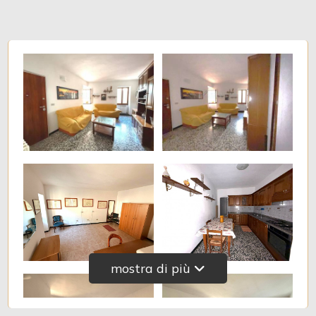
4
5
5+
Camere
minime
Qualsiasi
mostra di più
1
2