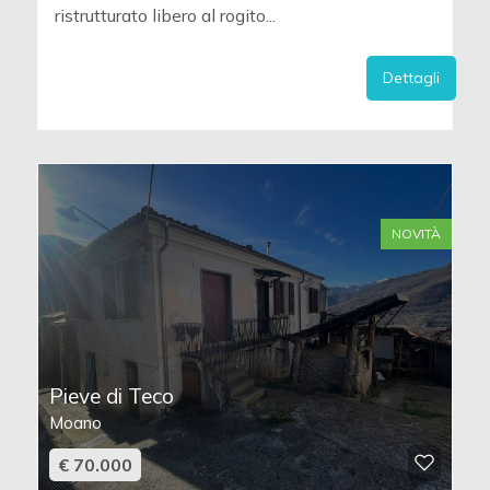
ristrutturato libero al rogito...
Dettagli
NOVITÀ
Pieve di Teco
Moano
€ 70.000