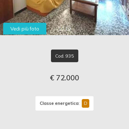
cercare
LAVORA
Provincia
CON
Vedi più foto
1
/
19
Comune
NOI
CONTATTI
Cod. 935
€ 72.000
Tipologia
-
multiscelta
Classe energetica
:
D
Qualsiasi
Residenziali