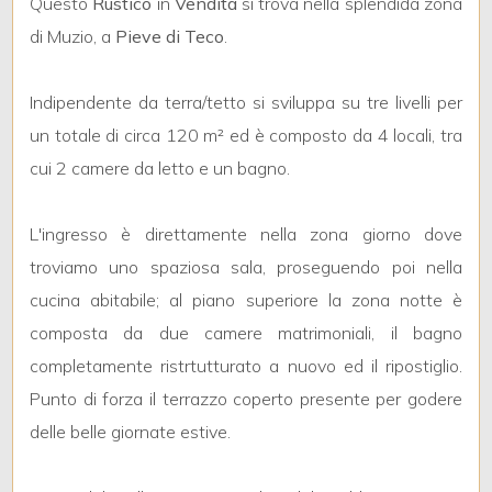
Questo
Rustico
in
Vendita
si trova nella splendida zona
di Muzio, a
Pieve di Teco
.
Indipendente da terra/tetto si sviluppa su tre livelli per
un totale di circa 120 m² ed è composto da 4 locali, tra
Locali
cui 2 camere da letto e un bagno.
minimi
L'ingresso è direttamente nella zona giorno dove
Qualsiasi
troviamo uno spaziosa sala, proseguendo poi nella
cucina abitabile; al piano superiore la zona notte è
1
composta da due camere matrimoniali, il bagno
completamente ristrtutturato a nuovo ed il ripostiglio.
2
Punto di forza il terrazzo coperto presente per godere
delle belle giornate estive.
3