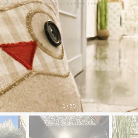
1
/
60