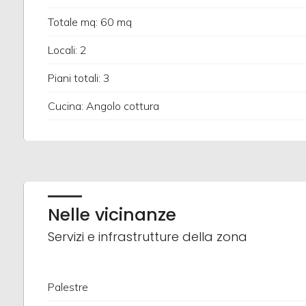
Totale mq: 60 mq
Posto auto/Box
Locali: 2
Balcone/Terrazzo
Piani totali: 3
Cucina: Angolo cottura
Ascensore
Arredato
Nuova costruzione
Nelle vicinanze
Lusso
Servizi e infrastrutture della zona
Palestre