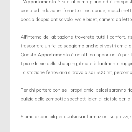
4
L'
Appartamento
è sito al primo piano ed è compost
piano ad induzione, fornetto, microonde, macchinetta
5
doccia doppio antiscivolo, wc e bidet, camera da letto c
5+
All'interno dell'abitazione troverete tutti i confort
trascorrere un felice soggiorno anche ai vostri amici 
Questo
Appartamento
è un'ottima opportunità per tr
Bagni
tipici e le vie dello shopping, il mare è facilmente ragg
minimi
La stazione ferroviaria si trova a soli 500 mt, percorribil
Qualsiasi
Per chi porterà con sé i propri amici pelosi saranno r
1
pulizia delle zampotte sacchetti igienici, ciotole per la 
2
Siamo disponibili per qualsiasi informazioni su prezzi, s
3