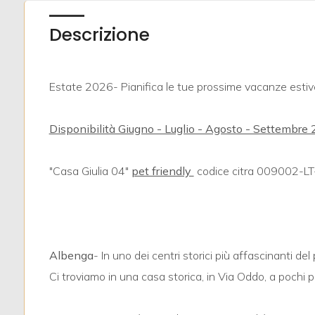
Descrizione
Estate 2026- Pianifica le tue prossime vacanze esti
Locali
minimi
Disponibilità Giugno - Luglio - Agosto - Settembre
Qualsiasi
"Casa Giulia 04"
pet friendly
 codice citra 00900
1
2
Albenga
- In uno dei centri storici più affascinanti de
Ci troviamo in una casa storica, in Via Oddo, a pochi p
3