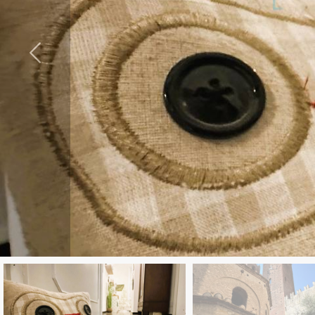
cercare
LAVORA
Provincia
CON
Comune
NOI
CONTATTI
Tipologia
-
multiscelta
Qualsiasi
Residenziali