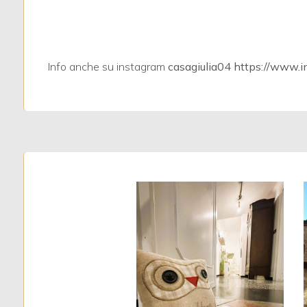
4
Info anche su instagram
casagiulia04 https://www.
5
5+
Camere
minime
Qualsiasi
1
2