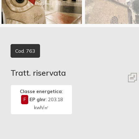
Commerciali
Vedi più foto
Terreni
Cod. 763
Prezzo
Tratt. riservata
Classe energetica
:
F
EP glnr
: 203.18
kwh/㎡
Totale
mq