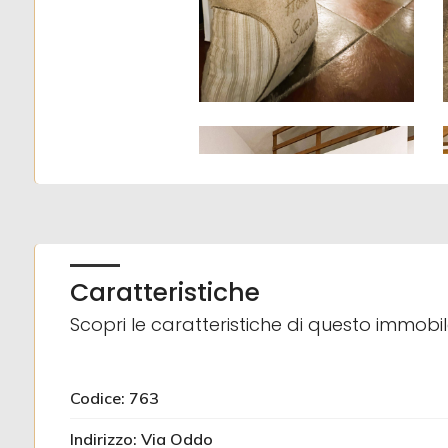
3
4
5
5+
Caratteristiche
Altre
Scopri le caratteristiche di questo immobi
opzioni
-
multiscelta
Codice: 763
Giardino
Indirizzo: Via Oddo