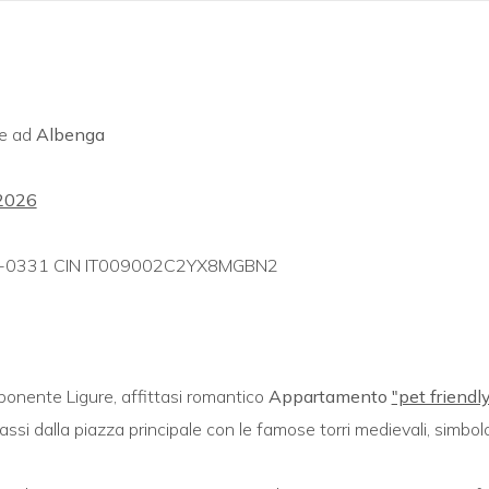
ve ad
Albenga
 2026
2-LT-0331 CIN IT009002C2YX8MGBN2
l ponente Ligure, affittasi romantico
Appartamento
"pet friendl
assi dalla piazza principale con le famose torri medievali, simbolo