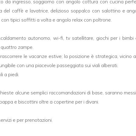
o da ingresso, soggiorno con angolo cottura con cucina perfe
 del caffè e lavatrice, delizioso soppalco con salottino e ango
on tipici soffitti a volta e angolo relax con poltrone.
, riscaldamento autonomo, wi-fi, tv satellitare, giochi per i bi
a quattro zampe.
ascorrere le vacanze estive; la posizione è strategica, vicino al
iungibile con una piacevole passeggiata sui viali alberati.
i a piedi.
ichieste alcune semplici raccomandazioni di base, saranno messi a
pappa e biscottini oltre a copertine per i divani.
ervizi e per prenotazioni.