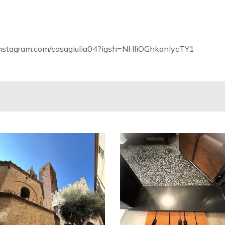
instagram.com/casagiulia04?igsh=NHliOGhkanlycTY1