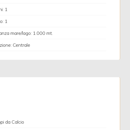
i: 1
o: 1
anza mare/lago: 1.000 mt.
zione: Centrale
i da Calcio