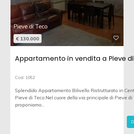
Pieve di Teco
€ 130.000
Appartamento in vendita a Pieve di
Cod. 1052
Splendido Appartamento Bilivello Ristrutturato in Cen
Pieve di Teco.Nel cuore della via principale di Pieve di
proponiamo...
D