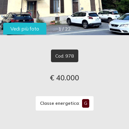
cercare
LAVORA
Provincia
CON
Vedi più foto
1
/
22
Comune
NOI
CONTATTI
Cod. 978
€ 40.000
Tipologia
-
multiscelta
Classe energetica
:
G
Qualsiasi
Residenziali