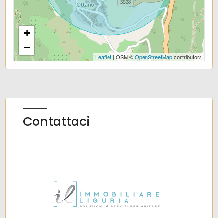
+
−
Leaflet
| OSM ©
OpenStreetMap
contributors
Contattaci