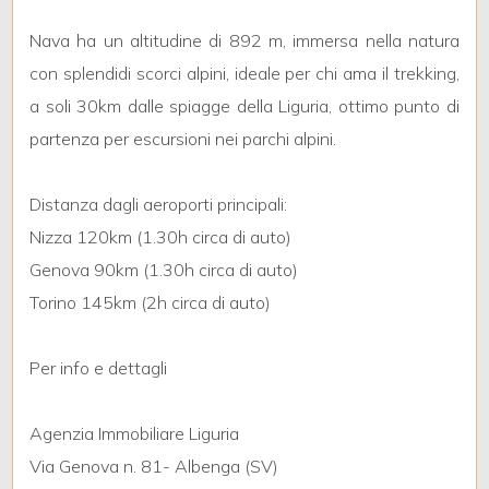
Nava ha un altitudine di 892 m, immersa nella natura
4
con splendidi scorci alpini, ideale per chi ama il trekking,
a soli 30km dalle spiagge della Liguria, ottimo punto di
5
partenza per escursioni nei parchi alpini.
5+
Distanza dagli aeroporti principali:
Nizza 120km (1.30h circa di auto)
Camere
Genova 90km (1.30h circa di auto)
minime
Torino 145km (2h circa di auto)
Qualsiasi
Per info e dettagli
1
Agenzia Immobiliare Liguria
Via Genova n. 81- Albenga (SV)
2