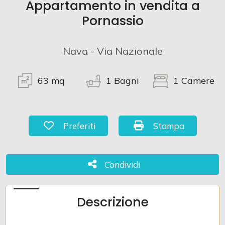
Appartamento in vendita a
Pornassio
Commerciali
Nava - Via Nazionale
Terreni
63
mq
1
Bagni
1
Camere
Prezzo
Preferiti: Cod. 978
Stampa: Cod. 978
Preferiti
Stampa
Condividi
Condividi
Totale
Descrizione
mq