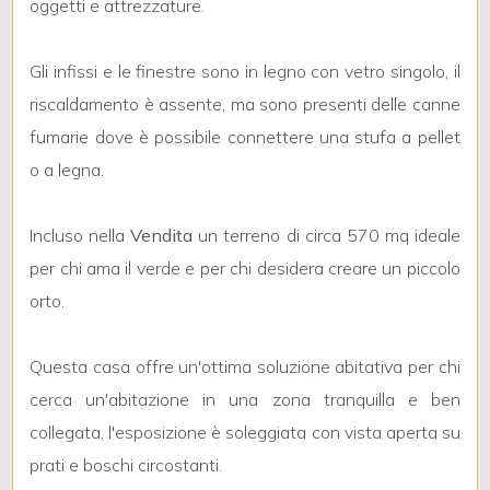
4
oggetti e attrezzature.
5
Gli infissi e le finestre sono in legno con vetro singolo, il
riscaldamento è assente, ma sono presenti delle canne
5+
fumarie dove è possibile connettere una stufa a pellet
o a legna.
Bagni
Incluso nella
Vendita
un terreno di circa 570 mq ideale
minimi
per chi ama il verde e per chi desidera creare un piccolo
Qualsiasi
orto.
1
Questa casa offre un'ottima soluzione abitativa per chi
cerca un'abitazione in una zona tranquilla e ben
2
collegata, l'esposizione è soleggiata con vista aperta su
prati e boschi circostanti.
3