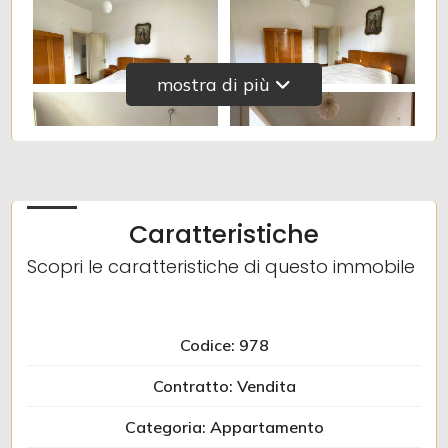
Posto auto/Box
mostra di più
Balcone/Terrazzo
Ascensore
Arredato
Caratteristiche
Scopri le caratteristiche di questo immobile
Nuova costruzione
Lusso
Codice: 978
Contratto: Vendita
Categoria: Appartamento