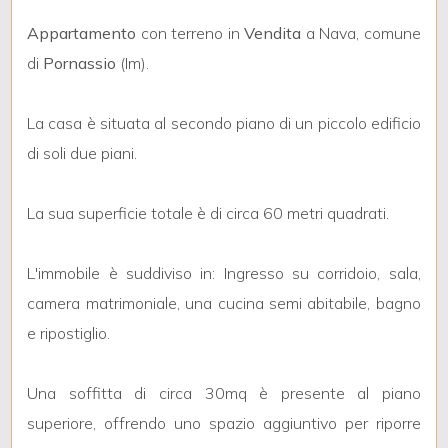
Appartamento
con terreno in
Vendita
a Nava, comune
di
Pornassio
(Im).
La casa è situata al secondo piano di un piccolo edificio
Locali
di soli due piani.
minimi
La sua superficie totale è di circa 60 metri quadrati.
Qualsiasi
L'immobile è suddiviso in: Ingresso su corridoio, sala,
1
camera matrimoniale, una cucina semi abitabile, bagno
e ripostiglio.
2
Una soffitta di circa 30mq è presente al piano
3
superiore, offrendo uno spazio aggiuntivo per riporre