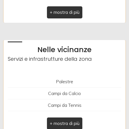
Indirizzo: Via Nazionale
Comune: Pornassio
Zona: Nava
Totale mq: 63 mq
Nelle vicinanze
Camere: 1
Servizi e infrastrutture della zona
Bagni: 1
Locali: 3
Palestre
Piano: 2
Campi da Calcio
Piani totali: 2
Campi da Tennis
Infissi: Legno vetro singolo
Piste Ciclabili
Soffitta: Presente
Trasporti Pubblici