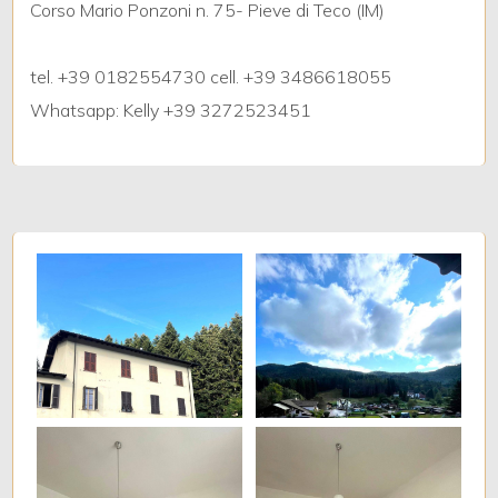
Corso Mario Ponzoni n. 75- Pieve di Teco (IM)
3
tel. +39 0182554730 cell. +39 3486618055
Whatsapp: Kelly +39 3272523451
4
5
5+
Altre
opzioni
-
multiscelta
Giardino