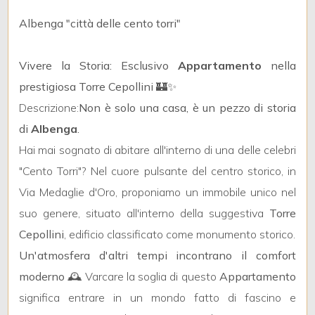
Albenga
"città delle cento torri"
Vivere la Storia: Esclusivo
Appartamento
nella
prestigiosa Torre Cepollini 🏰✨
Locali
Descrizione:
Non è solo una casa, è un pezzo di storia
minimi
di
Albenga
.
Hai mai sognato di abitare all'interno di una delle celebri
Qualsiasi
"Cento Torri"? Nel cuore pulsante del centro storico, in
Via Medaglie d'Oro, proponiamo un immobile unico nel
1
suo genere, situato all'interno della suggestiva
Torre
Cepollini
, edificio classificato come monumento storico.
2
Un'atmosfera d'altri tempi incontrano il comfort
moderno
🕰️ Varcare la soglia di questo
Appartamento
3
significa entrare in un mondo fatto di fascino e