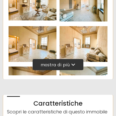
Posto auto/Box
Balcone/Terrazzo
Ascensore
Arredato
mostra di più
Nuova costruzione
Lusso
Caratteristiche
Scopri le caratteristiche di questo immobile