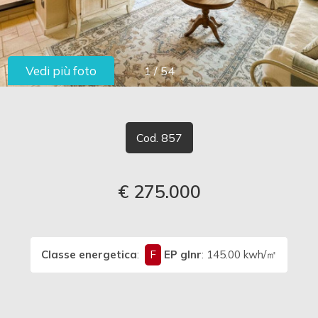
cercare
LAVORA
Provincia
CON
Vedi più foto
1
/
54
Comune
NOI
CONTATTI
Cod. 857
€ 275.000
Tipologia
-
multiscelta
Classe energetica
:
F
EP glnr
: 145.00 kwh/㎡
Qualsiasi
Residenziali