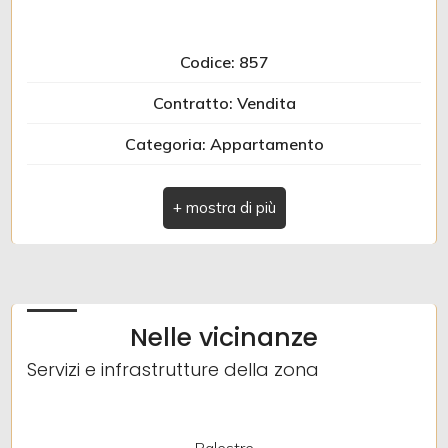
Codice: 857
Contratto: Vendita
Categoria: Appartamento
Indirizzo: Via Medagli d'Oro
Comune: Albenga
Zona: Centro Storico
Totale mq: 96 mq
Nelle vicinanze
Camere: 2
Servizi e infrastrutture della zona
Bagni: 1
Locali: 4