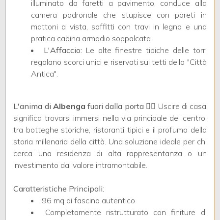
illuminato da faretti a pavimento, conduce alla
camera padronale che stupisce con pareti in
mattoni a vista, soffitti con travi in legno e una
4
pratica cabina armadio soppalcata.
L'Affaccio:
Le alte finestre tipiche delle torri
5
regalano scorci unici e riservati sui tetti della "Città
Antica".
5+
L'anima di
Albenga
fuori dalla porta
🚶‍♂️ Uscire di casa
significa trovarsi immersi nella via principale del centro,
Camere
tra botteghe storiche, ristoranti tipici e il profumo della
minime
storia millenaria della città. Una soluzione ideale per chi
cerca una residenza di alta rappresentanza o un
Qualsiasi
investimento dal valore intramontabile.
Caratteristiche Principali:
1
96 mq di fascino autentico
Completamente ristrutturato con finiture di
2