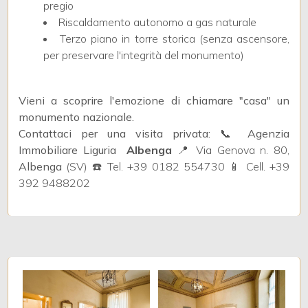
pregio
Riscaldamento autonomo a gas naturale
3
Terzo piano in torre storica (senza ascensore,
per preservare l'integrità del monumento)
4
Vieni a scoprire l'emozione di chiamare "casa" un
5
monumento nazionale.
Contattaci per una visita privata:
📞
Agenzia
Immobiliare Liguria 
Albenga
📍 Via Genova n. 80,
5+
Albenga
(SV) ☎️ Tel. +39 0182 554730 📱 Cell. +39
392 9488202
Altre
opzioni
-
multiscelta
Giardino