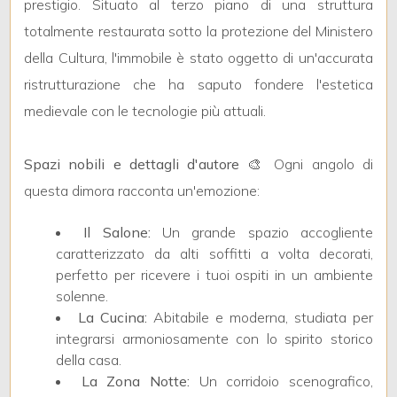
4
prestigio. Situato al terzo piano di una struttura
totalmente restaurata sotto la protezione del Ministero
5
della Cultura, l'immobile è stato oggetto di un'accurata
ristrutturazione che ha saputo fondere l'estetica
5+
medievale con le tecnologie più attuali.
Spazi nobili e dettagli d'autore
🎨 Ogni angolo di
Bagni
questa dimora racconta un'emozione:
minimi
Il Salone:
Un grande spazio accogliente
Qualsiasi
caratterizzato da alti soffitti a volta decorati,
perfetto per ricevere i tuoi ospiti in un ambiente
1
solenne.
La Cucina:
Abitabile e moderna, studiata per
integrarsi armoniosamente con lo spirito storico
2
della casa.
La Zona Notte:
Un corridoio scenografico,
3