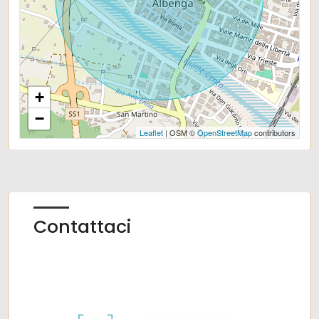
+
−
Leaflet
| OSM ©
OpenStreetMap
contributors
Contattaci