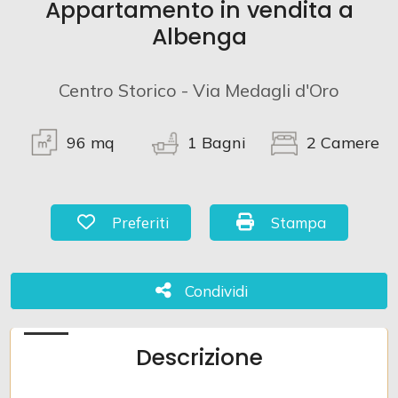
Appartamento in vendita a
Albenga
Commerciali
Centro Storico - Via Medagli d'Oro
Terreni
96
mq
1
Bagni
2
Camere
Prezzo
Preferiti: Cod. 857
Stampa: Cod. 857
Preferiti
Stampa
Condividi
Condividi
Totale
Descrizione
mq