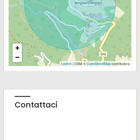
Centri commerciali
Uffici comunali
+
−
Leaflet
| OSM ©
OpenStreetMap
contributors
Contattaci