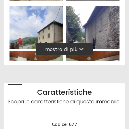
4
5
mostra di più
5+
Camere
minime
Caratteristiche
Qualsiasi
Scopri le caratteristiche di questo immobile
1
Codice: 677
2