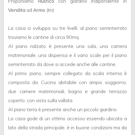
Proponiamo
Rustico
con giardino indipendente in
Vendita
ad
Armo
(Im)
La casa si sviluppa su tre livelli, al piano seminterrato
troviamo le cantine di circa 90mq.
Locali
Al piano rialzato è presente una sala, una camera
minimi
matrimoniale, una dispensa e il vano scale per il piano
seminterrato da dove si accede anche alle cantine.
Qualsiasi
Al primo piano, sempre collegato da scala interna è
composta da: Cucina abitabile con ampio soggiorno,
1
due camere matrimoniali, bagno e grande terrazzo
coperto, con vista sulla vallata.
2
Al piano terra è presente anche un piccolo giardino.
La casa gode di un ottimo accesso essendo ubicata a
3
lato della strada principale, è in buone condizioni ma da