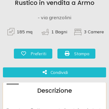
Rustico in vendita a Armo
Commerciali
- via grenzolini
Terreni
185
mq
1
Bagni
3
Camere
Prezzo
Preferiti: Cod. 677
Stampa: Cod. 677
Preferiti
Stampa
Condividi
Condividi
Descrizione
Totale
mq