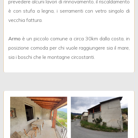
4
prevedere alcuni lavori di rinnovamento, il riscaldamento
è con stufa a legna, i serramenti con vetro singolo di
5
vecchia fattura.
5+
Armo
è un piccolo comune a circa 30km dalla costa, in
posizione comoda per chi vuole raggiungere sia il mare,
sia i boschi che le montagne circostanti.
Bagni
minimi
Qualsiasi
1
2
3