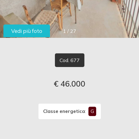
cercare
LAVORA
Provincia
CON
Vedi più foto
1
/
27
Comune
NOI
CONTATTI
Cod. 677
€ 46.000
Tipologia
-
multiscelta
Classe energetica
:
G
Qualsiasi
Residenziali