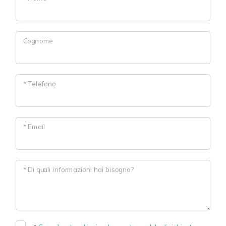
3
Cognome
4
* Telefono
5
5+
* Email
Altre
opzioni
* Di quali informazioni hai bisogno?
-
multiscelta
Giardino