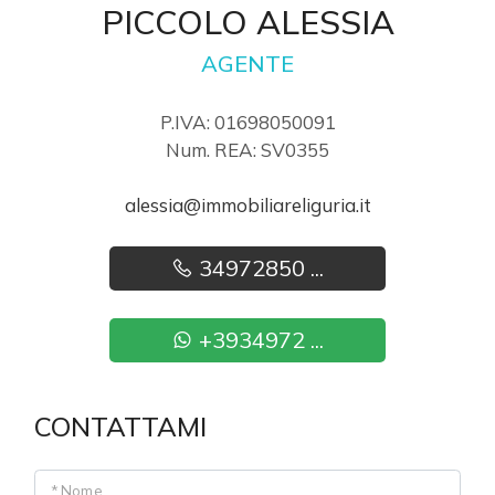
PICCOLO ALESSIA
AGENTE
4
P.IVA: 01698050091
5
Num. REA: SV0355
5+
alessia@immobiliareliguria.it
34972850 ...
Camere
minime
+3934972 ...
Qualsiasi
CONTATTAMI
1
2
* Nome