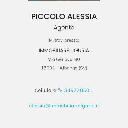
cercare
LAVORA
Provincia
PICCOLO ALESSIA
CON
Agente
Comune
NOI
Mi trovi presso:
IMMOBILIARE LIGURIA
CONTATTI
Via Genova, 80
17031 - Albenga (SV)
Tipologia
-
Cellulare
34972850 ...
multiscelta
alessia@immobiliareliguria.it
Qualsiasi
Residenziali