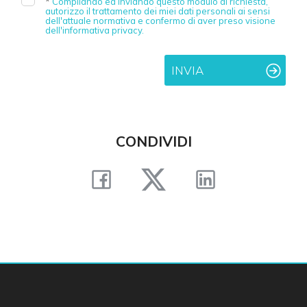
*
Compilando ed inviando questo modulo di richiesta,
autorizzo il trattamento dei miei dati personali ai sensi
dell'attuale normativa e confermo di aver preso visione
Posto auto/Box
dell'informativa privacy.
Balcone/Terrazzo
INVIA
Ascensore
CONDIVIDI
Arredato
Nuova costruzione
Lusso