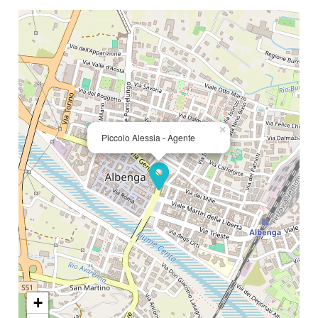
Locali
minimi
×
Piccolo Alessia - Agente
Qualsiasi
1
2
3
+