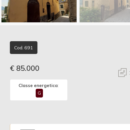
Commerciali
Vedi più foto
Terreni
Cod. 691
Prezzo
€ 85.000
Classe energetica
:
G
Totale
mq