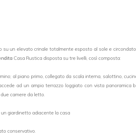
to su un elevato crinale totalmente esposto al sole e circondato 
ndita
Casa Rustica disposta su tre livelli, così composta:
mino; al piano primo, collegato da scala interna, salottino, cuci
 accede ad un ampio terrazzo loggiato con vista panoramica b
re due camere da letto.
 un giardinetto adiacente la casa
ato conservativo.