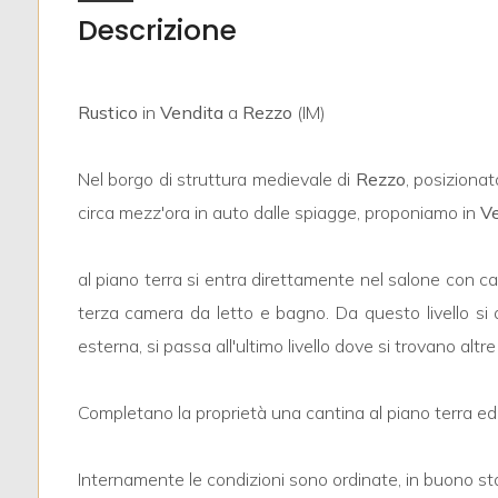
Descrizione
Rustico
in
Vendita
a
Rezzo
(IM)
Locali
Nel borgo di struttura medievale di
Rezzo
, posiziona
minimi
circa mezz'ora in auto dalle spiagge, proponiamo in
Ve
Qualsiasi
al piano terra si entra direttamente nel salone con ca
1
terza camera da letto e bagno. Da questo livello si
esterna, si passa all'ultimo livello dove si trovano alt
2
Completano la proprietà una cantina al piano terra ed
3
Internamente le condizioni sono ordinate, in buono st