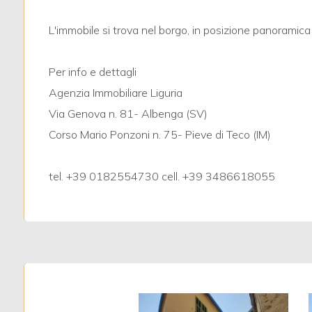
4
L'immobile si trova nel borgo, in posizione panoramica
5
Per info e dettagli
5+
Agenzia Immobiliare Liguria
Via Genova n. 81- Albenga (SV)
Bagni
Corso Mario Ponzoni n. 75- Pieve di Teco (IM)
minimi
tel. +39 0182554730 cell. +39 3486618055
Qualsiasi
1
2
3