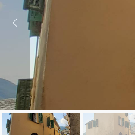
cercare
LAVORA
Provincia
CON
Comune
NOI
CONTATTI
Tipologia
-
multiscelta
Qualsiasi
Residenziali