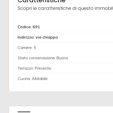
Caratteristiche
Scopri le caratteristiche di questo immobi
3
Codice: 691
4
Indirizzo: via chiappa
5
Camere: 5
5+
Stato conservazione: Buono
Terrazzo: Presente
Altre
Cucina: Abitabile
opzioni
-
multiscelta
Giardino