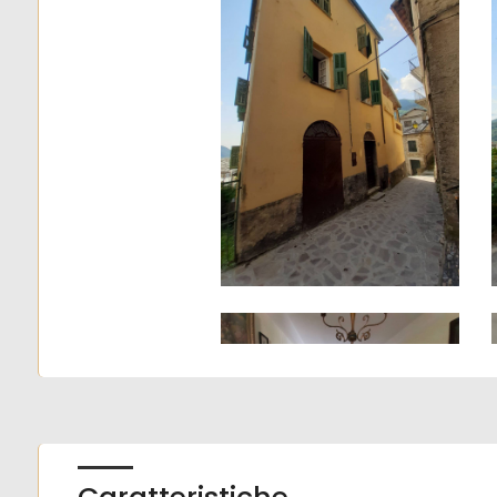
4
5
5+
Camere
minime
Qualsiasi
1
2