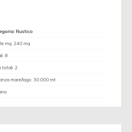
egoria: Rustico
ale mq: 240 mq
li: 8
 totali: 2
anza mare/lago: 30.000 mt.
ino