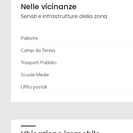
Nelle vicinanze
Posto auto/Box
Servizi e infrastrutture della zona
Balcone/Terrazzo
Palestre
Ascensore
Campi da Tennis
Trasporti Pubblici
Arredato
Scuole Medie
Nuova costruzione
Uffici postali
Lusso