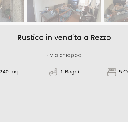
Rustico in vendita a Rezzo
- via chiappa
240
mq
1
Bagni
5
C