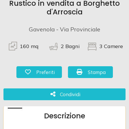
Rustico in vendita a Borghetto
d'Arroscia
Commerciali
Gavenola - Via Provinciale
Terreni
160
mq
2
Bagni
3
Camere
Prezzo
Preferiti: Cod. 977
Stampa: Cod. 977
Preferiti
Stampa
Condividi
Condividi
Totale
Descrizione
mq