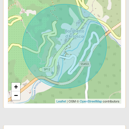
+
−
Leaflet
| OSM ©
OpenStreetMap
contributors