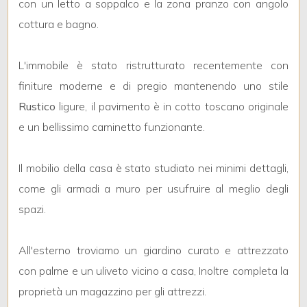
4
con un letto a soppalco e la zona pranzo con angolo
cottura e bagno.
5
L'immobile è stato ristrutturato recentemente con
5+
finiture moderne e di pregio mantenendo uno stile
Rustico
ligure, il pavimento è in cotto toscano originale
e un bellissimo caminetto funzionante.
Bagni
minimi
Il mobilio della casa è stato studiato nei minimi dettagli,
Qualsiasi
come gli armadi a muro per usufruire al meglio degli
spazi.
1
All'esterno troviamo un giardino curato e attrezzato
2
con palme e un uliveto vicino a casa, Inoltre completa la
proprietà un magazzino per gli attrezzi.
3