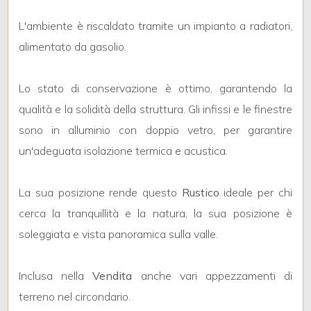
L'ambiente è riscaldato tramite un impianto a radiatori,
4
alimentato da gasolio.
5
Lo stato di conservazione è ottimo, garantendo la
qualità e la solidità della struttura. Gli infissi e le finestre
5+
sono in alluminio con doppio vetro, per garantire
un'adeguata isolazione termica e acustica.
Camere
minime
La sua posizione rende questo
Rustico
ideale per chi
cerca la tranquillità e la natura, la sua posizione è
Qualsiasi
soleggiata e vista panoramica sulla valle.
1
Inclusa nella
Vendita
anche vari appezzamenti di
terreno nel circondario.
2