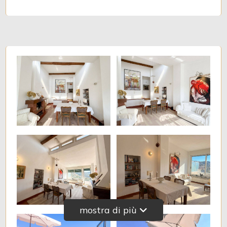
Posto auto/Box
Balcone/Terrazzo
Ascensore
Arredato
Nuova costruzione
Lusso
mostra di più