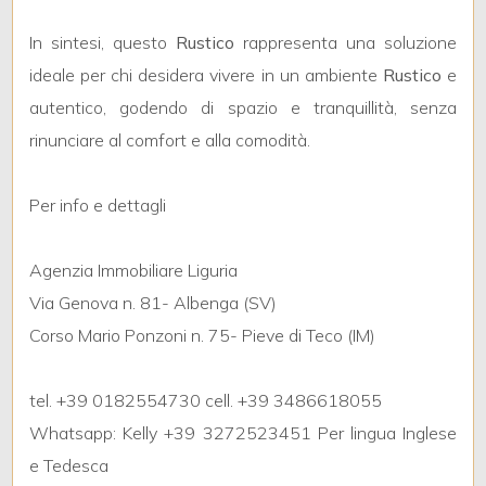
In sintesi, questo
Rustico
rappresenta una soluzione
3
ideale per chi desidera vivere in un ambiente
Rustico
e
autentico, godendo di spazio e tranquillità, senza
4
rinunciare al comfort e alla comodità.
5
Per info e dettagli
5+
Agenzia Immobiliare Liguria
Via Genova n. 81- Albenga (SV)
Altre
Corso Mario Ponzoni n. 75- Pieve di Teco (IM)
opzioni
-
tel. +39 0182554730 cell. +39 3486618055
multiscelta
Whatsapp: Kelly +39 3272523451 Per lingua Inglese
e Tedesca
Giardino