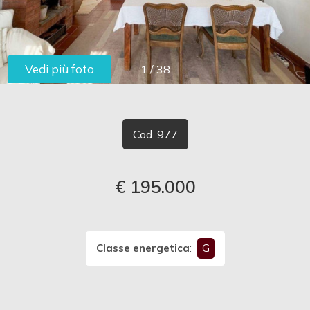
cercare
LAVORA
Provincia
CON
Vedi più foto
1
/
38
Comune
NOI
CONTATTI
Cod. 977
€ 195.000
Tipologia
-
multiscelta
Classe energetica
:
G
Qualsiasi
Residenziali