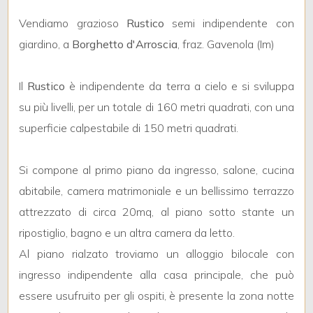
Vendiamo grazioso
Rustico
semi indipendente con
giardino, a
Borghetto d'Arroscia
, fraz. Gavenola (Im)
Il
Rustico
è indipendente da terra a cielo e si sviluppa
Locali
su più livelli, per un totale di 160 metri quadrati, con una
minimi
superficie calpestabile di 150 metri quadrati.
Qualsiasi
Si compone al primo piano da ingresso, salone, cucina
abitabile, camera matrimoniale e un bellissimo terrazzo
1
attrezzato di circa 20mq, al piano sotto stante un
ripostiglio, bagno e un altra camera da letto.
2
Al piano rialzato troviamo un alloggio bilocale con
ingresso indipendente alla casa principale, che può
3
essere usufruito per gli ospiti, è presente la zona notte