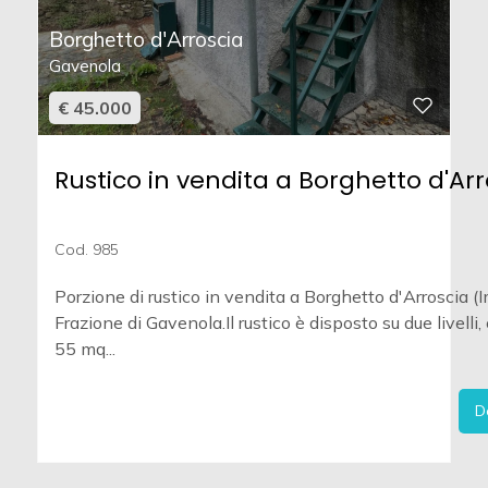
Borghetto d'Arroscia
Gavenola
€ 45.000
Rustico in vendita a Borghetto d'Arr
Cod. 985
Porzione di rustico in vendita a Borghetto d'Arroscia (I
Frazione di Gavenola.Il rustico è disposto su due livelli, 
55 mq...
D