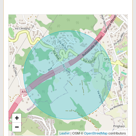
+
−
Leaflet
| OSM ©
OpenStreetMap
contributors