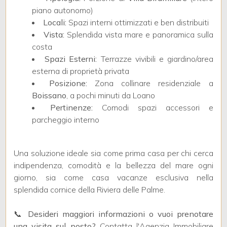
piano autonomo)
Locali:
Spazi interni ottimizzati e ben distribuiti
3
Vista:
Splendida vista mare e panoramica sulla
costa
4
Spazi Esterni:
Terrazze vivibili e giardino/area
esterna di proprietà privata
Posizione:
Zona collinare residenziale a
5
Boissano
, a pochi minuti da Loano
Pertinenze:
Comodi spazi accessori e
5+
parcheggio interno
Altre
Una soluzione ideale sia come prima casa per chi cerca
opzioni
indipendenza, comodità e la bellezza del mare ogni
giorno, sia come casa vacanze esclusiva nella
-
splendida cornice della Riviera delle Palme.
multiscelta
📞
Desideri maggiori informazioni o vuoi prenotare
Giardino
una visita sul posto?
Contatta l'Agenzia Immobiliare