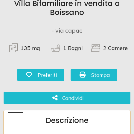
Villa Bifamiliare in vendita a
Boissano
Commerciali
- via capae
Terreni
135
mq
1
Bagni
2
Camere
Prezzo
Preferiti: Cod. 952
Stampa: Cod. 952
Preferiti
Stampa
Condividi
Condividi
Totale
Descrizione
mq