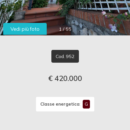
cercare
LAVORA
Provincia
CON
Vedi più foto
1
/
55
Comune
NOI
CONTATTI
Cod. 952
€ 420.000
Tipologia
-
multiscelta
Classe energetica
:
G
Qualsiasi
Residenziali