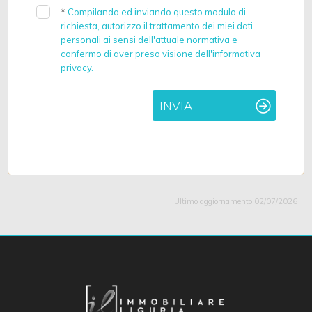
*
Compilando ed inviando questo modulo di
richiesta, autorizzo il trattamento dei miei dati
personali ai sensi dell'attuale normativa e
confermo di aver preso visione dell'informativa
privacy.
INVIA
Ultimo aggiornamento 02/07/2026