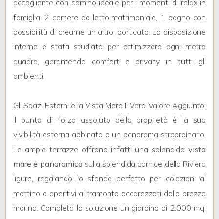
4
accogliente con camino ideale per i momenti di relax in
famiglia, 2 camere da letto matrimoniale, 1 bagno con
5
possibilità di crearne un altro, porticato. La disposizione
interna è stata studiata per ottimizzare ogni metro
5+
quadro, garantendo comfort e privacy in tutti gli
ambienti.
Bagni
Gli Spazi Esterni e la Vista Mare Il Vero Valore Aggiunto:
minimi
Il punto di forza assoluto della proprietà è la sua
Qualsiasi
vivibilità esterna abbinata a un panorama straordinario.
Le ampie terrazze offrono infatti una splendida
vista
1
mare e panoramica
sulla splendida cornice della Riviera
ligure, regalando lo sfondo perfetto per colazioni al
2
mattino o aperitivi al tramonto accarezzati dalla brezza
marina. Completa la soluzione un giardino di 2.000 mq:
3