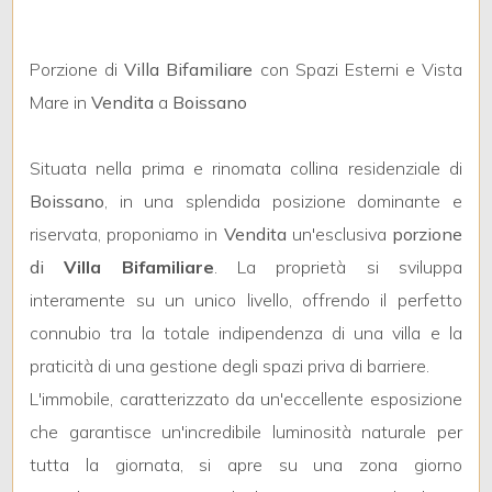
Porzione di
Villa Bifamiliare
con Spazi Esterni e Vista
Mare in
Vendita
a
Boissano
Locali
Situata nella prima e rinomata collina residenziale di
minimi
Boissano
, in una splendida posizione dominante e
riservata, proponiamo in
Vendita
un'esclusiva
porzione
Qualsiasi
di
Villa Bifamiliare
. La proprietà si sviluppa
interamente su un unico livello, offrendo il perfetto
1
connubio tra la totale indipendenza di una villa e la
praticità di una gestione degli spazi priva di barriere.
2
L'immobile, caratterizzato da un'eccellente esposizione
che garantisce un'incredibile luminosità naturale per
3
tutta la giornata, si apre su una zona giorno