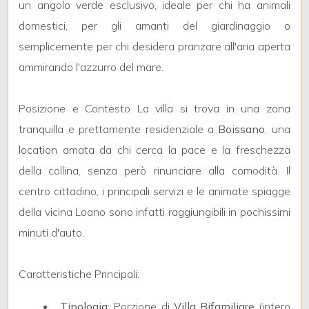
un angolo verde esclusivo, ideale per chi ha animali
domestici, per gli amanti del giardinaggio o
4
semplicemente per chi desidera pranzare all'aria aperta
ammirando l'azzurro del mare.
5
Posizione e Contesto La villa si trova in una zona
5+
tranquilla e prettamente residenziale a
Boissano
, una
location amata da chi cerca la pace e la freschezza
Camere
della collina, senza però rinunciare alla comodità. Il
minime
centro cittadino, i principali servizi e le animate spiagge
della vicina Loano sono infatti raggiungibili in pochissimi
Qualsiasi
minuti d'auto.
1
Caratteristiche Principali:
2
Tipologia:
Porzione di
Villa Bifamiliare
(intero