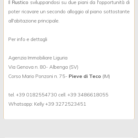
Il
Rustico
sviluppandosi su due piani da l'opportunità di
poter ricavare un secondo alloggio al piano sottostante
4
all'abitazione principale.
5
Per info e dettagli
5+
Agenzia Immobiliare Liguria
Via Genova n. 80- Albenga (SV)
Camere
Corso Mario Ponzoni n. 75-
Pieve di Teco
(IM)
minime
tel. +39 0182554730 cell. +39 3486618055
Qualsiasi
Whatsapp: Kelly +39 3272523451
1
2