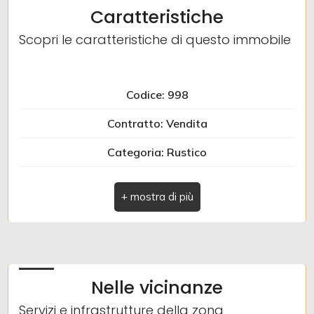
Caratteristiche
Posto auto/Box
Scopri le caratteristiche di questo immobile
Balcone/Terrazzo
Codice: 998
Ascensore
Contratto: Vendita
Categoria: Rustico
Arredato
Indirizzo: Via la posta 12
Nuova costruzione
Comune: Pieve di Teco
Lusso
Zona: Calderara
Totale mq: 120 mq
Nelle vicinanze
Camere: 5
Servizi e infrastrutture della zona