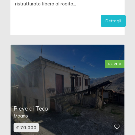
ristrutturato libero al rogito...
Dettagli
NOVITÀ
Pieve di Teco
Moano
€ 70.000