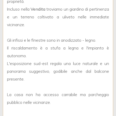
4
proprietà.
Incluso nella
Vendita
troviamo un giardino di pertinenza
5
e un terreno coltivato a uliveto nelle immediate
vicinanze.
5+
Gli infissi e le finestre sono in anodizzato - legno.
Il riscaldamento è a stufa a legna e l'impianto è
Bagni
autonomo.
minimi
L'esposizione sud-est regala una luce naturale e un
Qualsiasi
panorama suggestivo, godibile anche dal balcone
presente.
1
La casa non ha accesso carrabile ma parcheggio
2
pubblico nelle vicinanze.
3