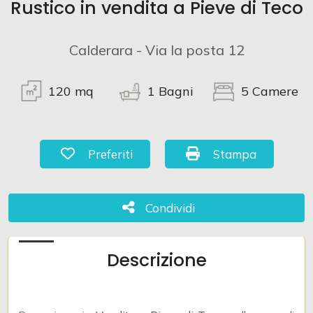
Rustico in vendita a Pieve di Teco
Commerciali
Calderara - Via la posta 12
Terreni
120
mq
1
Bagni
5
Camere
Prezzo
Preferiti: Cod. 998
Stampa: Cod. 998
Preferiti
Stampa
Condividi
Condividi
Descrizione
Totale
mq