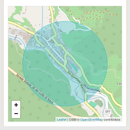
+
−
Leaflet
| OSM ©
OpenStreetMap
contributors