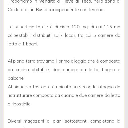
Proponiamo in
Vendita
a
Pieve di Teco
, nella zona di
Calderara, un
Rustico
indipendente con terreno.
La superficie totale è di circa 120 mq, di cui 115 mq
calpestabili, distribuiti su 7 locali, tra cui 5 camere da
Locali
letto e 1 bagni.
minimi
Al piano terra troviamo il primo alloggio che è composta
Qualsiasi
da cucina abitabile, due camere da letto, bagno e
balcone.
1
Al piano sottostante è ubicato un secondo alloggio da
ristrutturare composto da cucina e due camere da letto
2
e ripostiglio.
3
Diversi magazzini ai piani sottostanti completano la