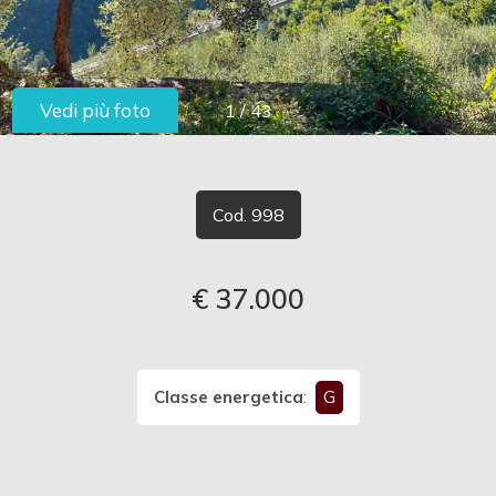
cercare
LAVORA
Provincia
CON
Vedi più foto
1
/
43
Comune
NOI
CONTATTI
Cod. 998
€ 37.000
Tipologia
-
multiscelta
Classe energetica
:
G
Qualsiasi
Residenziali