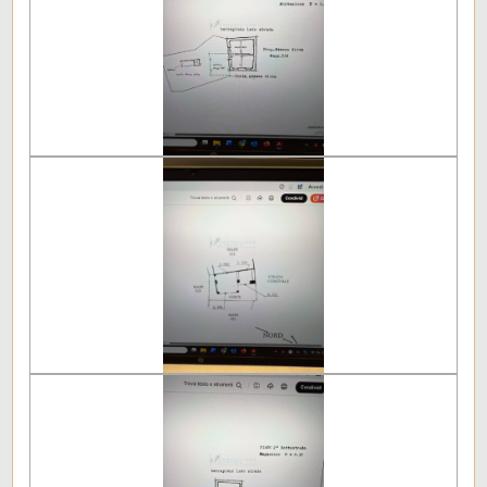
Scuole Superiori
Bar
Uffici postali
Centri commerciali
Uffici comunali