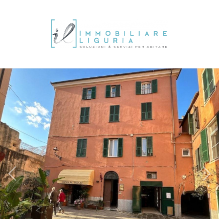
IT
EN
FR
DE
Vente
HOME
Choisissez
où
L'AGENCE
chercher
IMMOBILIER
Province
LA
Commun
LIGURIA