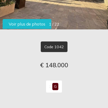
TRAVAILLEZ
AVEC
Voir plus de photos
1
/
22
-
NOUS
choix
multiple
CONTACTS
Code 1042
N'importe lequel
€ 148.000
:
G