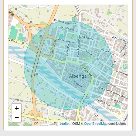
+
−
Leaflet
| OSM ©
OpenStreetMap
contributors