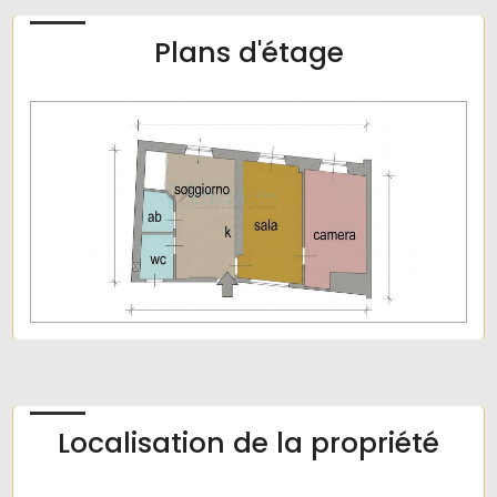
camere: 1
Plans d'étage
bagni: 1
Locali: 3
Localisation de la propriété