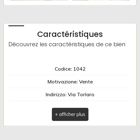
multiple
Jardin
Caractéristiques
Place de stationnement/Garage
Découvrez les caractéristiques de ce bien
Balcon/Terrasse
Codice: 1042
Ascenseur
Motivazione: Vente
Meublé
Indirizzo: Via Torlaro
Comune: Albenga
Nouvelle construction
Zona: Centro Storico
Luxe
Totale_mq: 50 m2