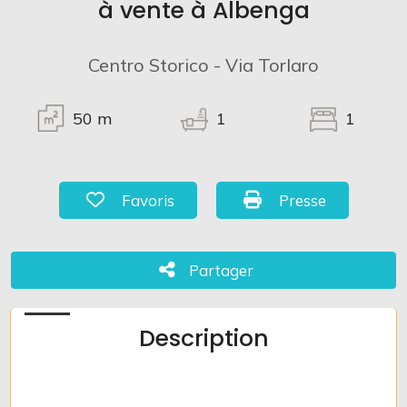
à vente à Albenga
Centro Storico - Via Torlaro
50
m
1
1
Favoris: Code 1042
Presse: Code 1042
Favoris
Presse
Chambres
minimales
Partager
Partager
Chambres minimales
Description
Salles
de