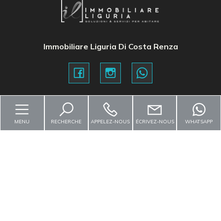
Immobiliare Liguria Di Costa Renza
Contactez-nous
MENU
RECHERCHE
APPELEZ-NOUS
ÉCRIVEZ-NOUS
WHATSAPP
Via Genova, 80 - Albenga (SV)
info@immobiliareliguria.it
+39 3929488202