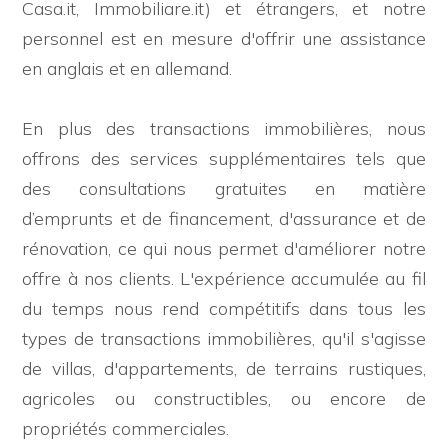
Casa.it, Immobiliare.it) et étrangers, et notre
bains
personnel est en mesure d'offrir une assistance
minimales
en anglais et en allemand.
Salles de bains minimales
En plus des transactions immobilières, nous
offrons des services supplémentaires tels que
Chambres
des consultations gratuites en matière
minimales
d’emprunts et de financement, d'assurance et de
rénovation, ce qui nous permet d'améliorer notre
Chambres minimales
offre à nos clients. L'expérience accumulée au fil
du temps nous rend compétitifs dans tous les
types de transactions immobilières, qu'il s'agisse
Plus
de villas, d'appartements, de terrains rustiques,
d'options
agricoles ou constructibles, ou encore de
-
propriétés commerciales.
choix