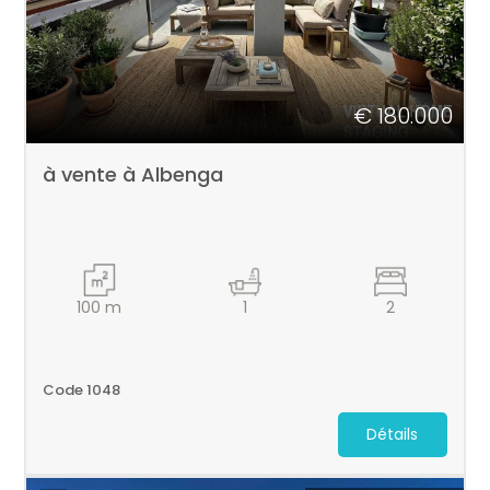
€ 180.000
à vente à Albenga
100
m
1
2
Code 1048
Détails