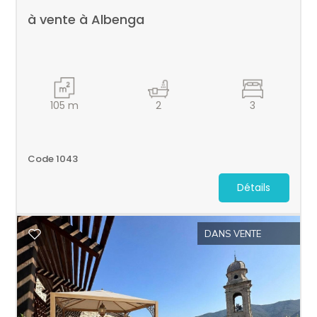
à vente à Albenga
105
m
2
3
Code 1043
Détails
DANS VENTE