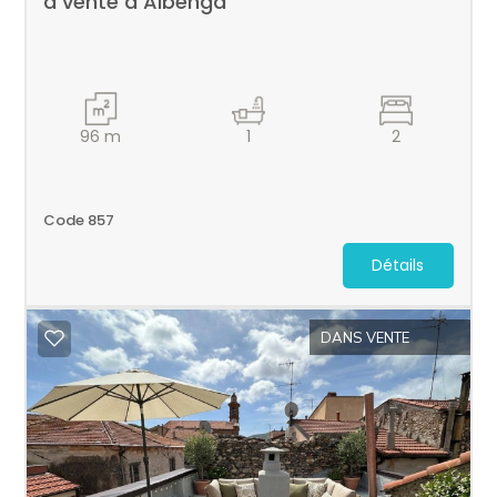
à vente à Albenga
96
m
1
2
Code 857
Détails
DANS VENTE