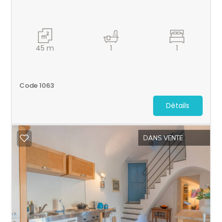
45
m
1
1
Code 1063
Détails
DANS VENTE