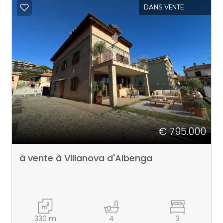
DANS VENTE
€ 795.000
à vente à Villanova d'Albenga
330
m
4
3