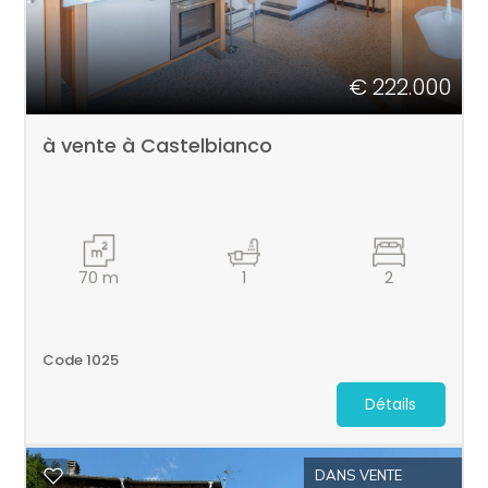
€ 222.000
à vente à Castelbianco
70
m
1
2
Code 1025
Détails
DANS VENTE