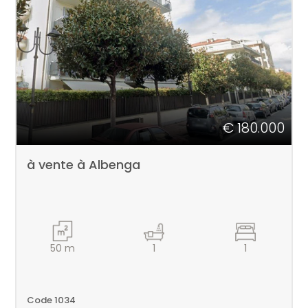
TRAVAILLEZ
AVEC
-
NOUS
choix
multiple
CONTACTS
€ 180.000
N'importe lequel
à vente à Albenga
50
m
1
1
Code 1034