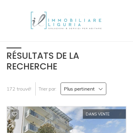
IT
EN
FR
DE
Vente
RÉSULTATS DE LA
RECHERCHE
HOME
Choisissez
où
L'AGENCE
chercher
172 trouvé!
Trier par:
Plus pertinent
IMMOBILIER
Province
DANS VENTE
LA
Commun
LIGURIA