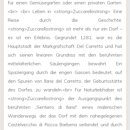
f
ü
r
einen
Gem
ü
segarten
oder
einen
privaten
Garten
.
Multiple
<
br
> <
br
>
Leben
in
<
strong
>
Zuccarello
strong
>:
Eine
Choice
Reise
durch
die
Geschichte
.
Garten
<
strong
>
Zuccarello
strong
>
ist
mehr
als
nur
ein
Dorf
–
es
ist
ein
Erlebnis
.
Gegr
ü
ndet
1281
,
war
es
die
Parkplatz/Garage
Hauptstadt
der
Markgrafschaft
Del
Carretto
und
hat
sich
seinen
linearen
Grundriss
mit
den
ber
ü
hmten
Balkon/Terrasse
mittelalterlichen
S
ä
uleng
ä
ngen
bewahrt
.
Ein
Spaziergang
durch
die
engen
Gassen
bedeutet
,
auf
Aufzug
den
Spuren
von
Ilaria
del
Carretto
,
der
Geburtsst
ä
tte
des
Dorfes
,
zu
wandeln
.<
br
>
F
ü
r
Naturliebhaber
ist
Möbliert
<
strong
>
Zuccarello
strong
>
der
Ausgangspunkt
des
ber
ü
hmten
„
Sentiero
di
Ilaria
",
eines
malerischen
Neubau
Wanderwegs
,
der
das
Dorf
mit
dem
nahegelegenen
Castelvecchio
di
Rocca
Barbena
verbindet
und
durch
Luxus