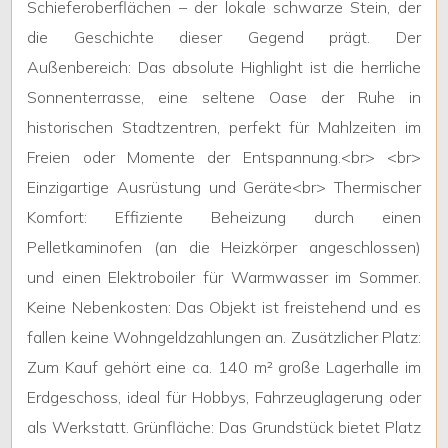
Schieferoberfl
ä
chen
–
der
lokale
schwarze
Stein
,
der
1
die
Geschichte
dieser
Gegend
pr
ä
gt
.
Der
Au
ß
enbereich
:
Das
absolute
Highlight
ist
die
herrliche
2
Sonnenterrasse
,
eine
seltene
Oase
der
Ruhe
in
historischen
Stadtzentren
,
perfekt
f
ü
r
Mahlzeiten
im
3
Freien
oder
Momente
der
Entspannung
.<
br
> <
br
>
Einzigartige
Ausr
ü
stung
und
Ger
ä
te
<
br
>
Thermischer
4
Komfort
:
Effiziente
Beheizung
durch
einen
Pelletkaminofen
(
an
die
Heizk
ö
rper
angeschlossen
)
5
und
einen
Elektroboiler
f
ü
r
Warmwasser
im
Sommer
.
Keine
Nebenkosten
:
Das
Objekt
ist
freistehend
und
es
5+
fallen
keine
Wohngeldzahlungen
an
.
Zus
ä
tzlicher
Platz
:
Zum
Kauf
geh
ö
rt
eine
ca
.
140
m
²
gro
ß
e
Lagerhalle
im
Weitere
Erdgeschoss
,
ideal
f
ü
r
Hobbys
,
Fahrzeuglagerung
oder
Optionen
als
Werkstatt
.
Gr
ü
nfl
ä
che
:
Das
Grundst
ü
ck
bietet
Platz
-