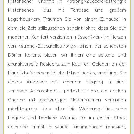
Historischer
Charme
in
<
strong
>
Zuccarello
strong
>:
3
Historisches
Haus
mit
Terrasse
und
gro
ß
em
Lagerhaus
<
br
>
Tr
ä
umen
Sie
von
einem
Zuhause
,
in
4
dem
die
Zeit
stillzustehen
scheint
,
ohne
dass
Sie
auf
modernen
Komfort
verzichten
m
ü
ssen
?<
br
>
Im
Herzen
5
von
<
strong
>
Zuccarello
strong
>,
einem
der
sch
ö
nsten
D
ö
rfer
Italiens
,
bieten
wir
Ihnen
eine
seltene
und
5+
charaktervolle
Residenz
zum
Kauf
an
.
Gelegen
an
der
Hauptstra
ß
e
des
mittelalterlichen
Dorfes
,
empf
ä
ngt
Sie
dieses
Anwesen
mit
eigenem
Eingang
in
einer
Badezimmer
ab
zeitlosen
Atmosph
ä
re
–
perfekt
f
ü
r
alle
,
die
antiken
Charme
mit
gro
ß
z
ü
gigen
Nebenr
ä
umen
verbinden
Beliebig
m
ö
chten
.<
br
> <
br
> <
br
>
Die
Wohnung
:
Ligurische
Eleganz
und
famili
ä
re
W
ä
rme
.
Die
im
ersten
Stock
1
gelegene
Immobilie
wurde
fachm
ä
nnisch
renoviert
,