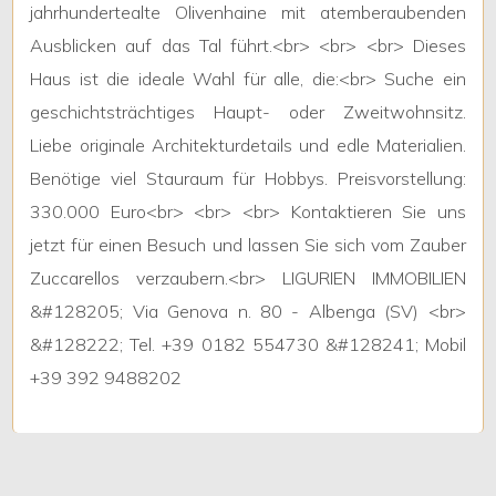
jahrhundertealte
Olivenhaine
mit
atemberaubenden
Ausblicken
auf
das
Tal
f
ü
hrt
.<
br
> <
br
> <
br
>
Dieses
Haus
ist
die
ideale
Wahl
f
ü
r
alle
,
die
:<
br
>
Suche
ein
geschichtstr
ä
chtiges
Haupt
-
oder
Zweitwohnsitz
.
Liebe
originale
Architekturdetails
und
edle
Materialien
.
Ben
ö
tige
viel
Stauraum
f
ü
r
Hobbys
.
Preisvorstellung
:
330
.
000
Euro
<
br
> <
br
> <
br
>
Kontaktieren
Sie
uns
jetzt
f
ü
r
einen
Besuch
und
lassen
Sie
sich
vom
Zauber
Zuccarellos
verzaubern
.<
br
>
LIGURIEN
IMMOBILIEN
&#
128205
;
Via
Genova
n
.
80
-
Albenga
(
SV
) <
br
>
&#
128222
;
Tel
. +
39
0182
554730
&#
128241
;
Mobil
+
39
392
9488202