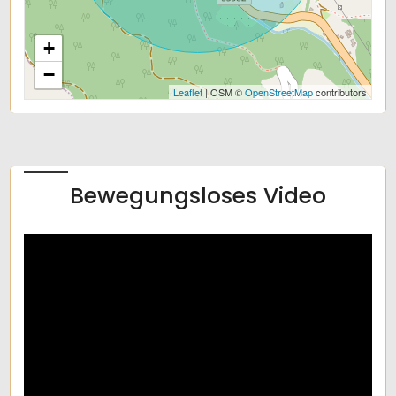
+
−
Leaflet
| OSM ©
OpenStreetMap
contributors
Bewegungsloses Video