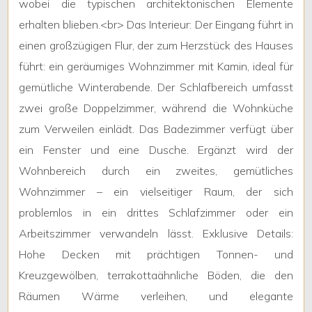
wobei
die
typischen
architektonischen
Elemente
2
erhalten
blieben
.<
br
>
Das
Interieur
:
Der
Eingang
f
ü
hrt
in
einen
gro
ß
z
ü
gigen
Flur
,
der
zum
Herzst
ü
ck
des
Hauses
3
f
ü
hrt
:
ein
ger
ä
umiges
Wohnzimmer
mit
Kamin
,
ideal
f
ü
r
gem
ü
tliche
Winterabende
.
Der
Schlafbereich
umfasst
4
zwei
gro
ß
e
Doppelzimmer
,
w
ä
hrend
die
Wohnk
ü
che
zum
Verweilen
einl
ä
dt
.
Das
Badezimmer
verf
ü
gt
ü
ber
5
ein
Fenster
und
eine
Dusche
.
Erg
ä
nzt
wird
der
Wohnbereich
durch
ein
zweites
,
gem
ü
tliches
5+
Wohnzimmer
–
ein
vielseitiger
Raum
,
der
sich
problemlos
in
ein
drittes
Schlafzimmer
oder
ein
Schlafzimmer
Arbeitszimmer
verwandeln
l
ä
sst
.
Exklusive
Details
:
ab
Hohe
Decken
mit
pr
ä
chtigen
Tonnen
-
und
Kreuzgew
ö
lben
,
terrakotta
ä
hnliche
B
ö
den
,
die
den
Beliebig
R
ä
umen
W
ä
rme
verleihen
,
und
elegante