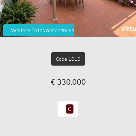
Gemeinsam
SIE
MIT
Weitere Fotos ansehen
1
/
61
UNS
-
KONTAKTE
Code 1010
Multiple
Choice
€ 330.000
Beliebig
:
G