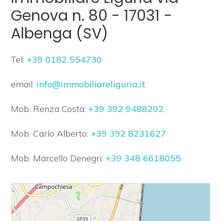
Gemeinsam
Genova n. 80 - 17031 -
SIE
Albenga (SV)
MIT
Tel:
+39 0182 554730
UNS
-
email:
info@immobiliareliguria.it
KONTAKTE
Multiple
Mob. Renza Costa:
+39 392 9488202
Choice
Mob. Carlo Alberto:
+39 392 8231627
Beliebig
Mob. Marcello Denegri:
+39 348 6618055