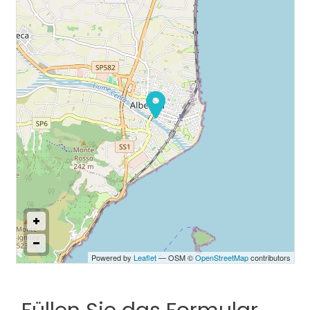
Zimmer
ab
Beliebig
1
Powered by
Leaflet
— OSM ©
OpenStreetMap
contributors
2