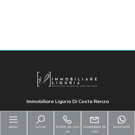
Multiple
Choice
Garten
Parkplatz/Garage
Balkon/Terrasse
Aufzug
Möbliert
Immobiliare Liguria Di Costa Renza
Neubau
MENÜ
SUCHE
RUFEN SIE UNS
SCHREIBEN SIE
WHATSAPP
AN
UNS
Luxus