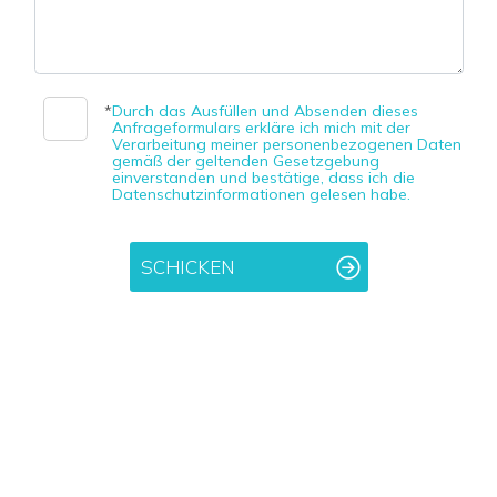
2
3
*
Durch das Ausfüllen und Absenden dieses
Anfrageformulars erkläre ich mich mit der
Verarbeitung meiner personenbezogenen Daten
4
gemäß der geltenden Gesetzgebung
einverstanden und bestätige, dass ich die
Datenschutzinformationen gelesen habe.
5
SCHICKEN
5+
Schlafzimmer
ab
Beliebig