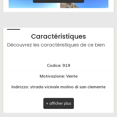
multiple
Jardin
Place de stationnement/Garage
Caractéristiques
Découvrez les caractéristiques de ce bien
Balcon/Terrasse
Ascenseur
Codice: 919
Motivazione: Vente
Meublé
Indirizzo: strada vicinale molino di san clemente
Nouvelle construction
Comune: Albenga
Luxe
Zona: Centro