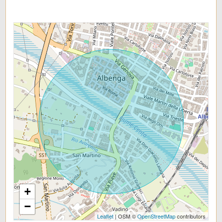
+
−
Leaflet
| OSM ©
OpenStreetMap
contributors