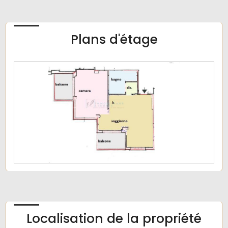
Totale_mq: 46 m2
camere: 1
Plans d'étage
bagni: 1
Locali: 2
Localisation de la propriété