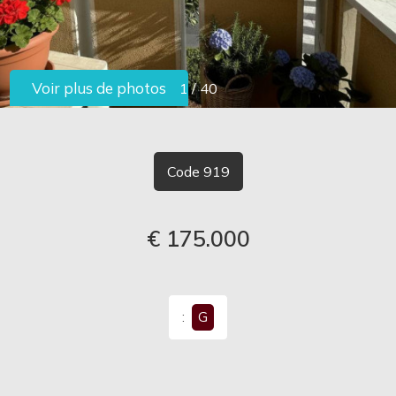
TRAVAILLEZ
AVEC
Voir plus de photos
1
/
40
-
NOUS
choix
multiple
CONTACTS
Code 919
N'importe lequel
€ 175.000
:
G