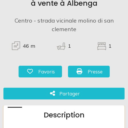
à vente à Albenga
Centro - strada vicinale molino di san
clemente
46
m
1
1
Chambres
Favoris: Code 919
Presse: Code 919
Favoris
Presse
minimales
Chambres minimales
Partager
Partager
Description
Salles
de