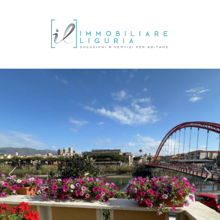
IT
EN
FR
DE
Vente
HOME
Choisissez
où
L'AGENCE
chercher
IMMOBILIER
Province
LA
Commun
LIGURIA