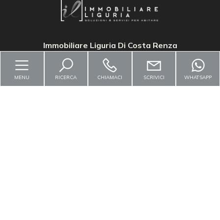
4
5
Immobiliare Liguria Di Costa Renza
5+
MENU
RICERCA
CHIAMACI
SCRIVICI
WHATSAPP
Bagni
minimi
Contattaci
Qualsiasi
Via Genova, 80 - Albenga (SV)
1
info@immobiliareliguria.it
2
+39 3929488202
3